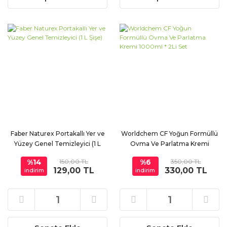
Faber Naturex Portakallı Yer ve
Worldchem CF Yoğun Formüllü
Yüzey Genel Temizleyici (1 L
Ovma Ve Parlatma Kremi
Şişe)
1000ml * 2Li Set
%14
150,00 TL
%6
350,00 TL
129,00 TL
330,00 TL
indirim
indirim