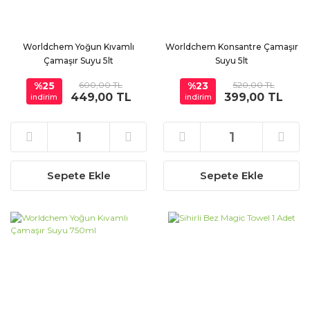
Worldchem Yoğun Kıvamlı
Worldchem Konsantre Çamaşır
Çamaşır Suyu 5lt
Suyu 5lt
%25
600,00 TL
%23
520,00 TL
449,00 TL
399,00 TL
indirim
indirim
Sepete Ekle
Sepete Ekle