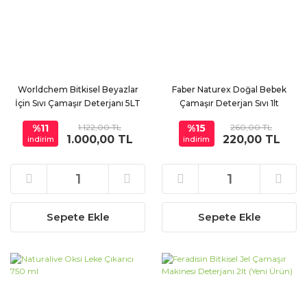
Worldchem Bitkisel Beyazlar
Faber Naturex Doğal Bebek
İçin Sıvı Çamaşır Deterjanı 5LT
Çamaşır Deterjan Sıvı 1lt
%11
1.122,00 TL
%15
260,00 TL
1.000,00 TL
220,00 TL
indirim
indirim
Sepete Ekle
Sepete Ekle