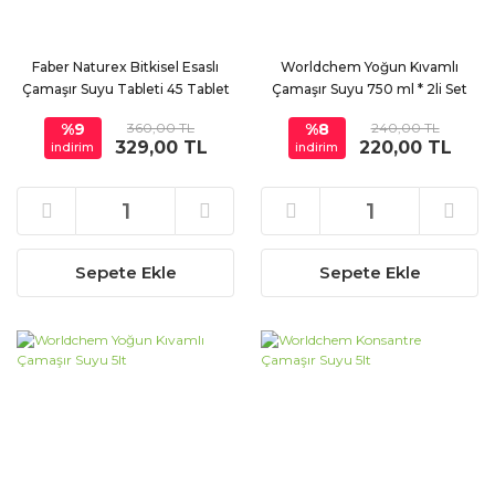
Faber Naturex Bitkisel Esaslı
Worldchem Yoğun Kıvamlı
Çamaşır Suyu Tableti 45 Tablet
Çamaşır Suyu 750 ml * 2li Set
%9
360,00 TL
%8
240,00 TL
329,00 TL
220,00 TL
indirim
indirim
Sepete Ekle
Sepete Ekle