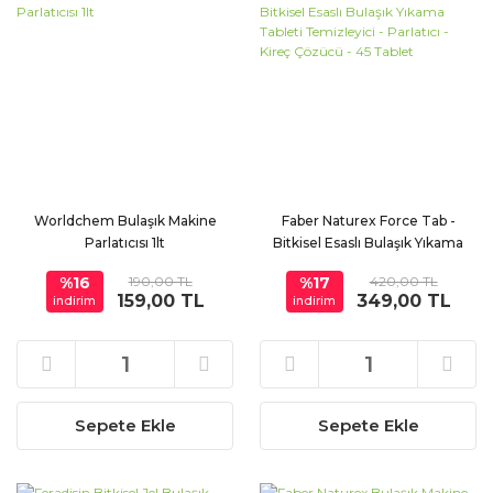
Worldchem Bulaşık Makine
Faber Naturex Force Tab -
Parlatıcısı 1lt
Bitkisel Esaslı Bulaşık Yıkama
Tableti Temizleyici - Parlatıcı -
%16
190,00 TL
%17
420,00 TL
Kireç Çözücü - 45 Tablet
159,00 TL
349,00 TL
indirim
indirim
Sepete Ekle
Sepete Ekle