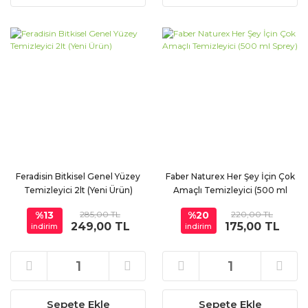
Feradisin Bitkisel Genel Yüzey
Faber Naturex Her Şey İçin Çok
Temizleyici 2lt (Yeni Ürün)
Amaçlı Temizleyici (500 ml
Sprey)
%13
285,00 TL
%20
220,00 TL
249,00 TL
175,00 TL
indirim
indirim
Sepete Ekle
Sepete Ekle