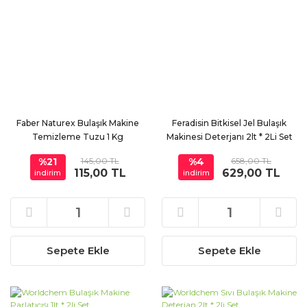
Faber Naturex Bulaşık Makine
Feradisin Bitkisel Jel Bulaşık
Temizleme Tuzu 1 Kg
Makinesi Deterjanı 2lt * 2Li Set
%21
145,00 TL
%4
658,00 TL
115,00 TL
629,00 TL
indirim
indirim
Sepete Ekle
Sepete Ekle