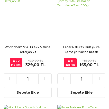
Worldchem Sıvı Bulaşık Makine
Faber Naturex Bulaşık ve
Deterjan 2lt
Çamaşır Makine Kazan
Temizleme Tozu 250gr
%22
420,00 TL
%11
185,00 TL
329,00 TL
165,00 TL
indirim
indirim
Sepete Ekle
Sepete Ekle