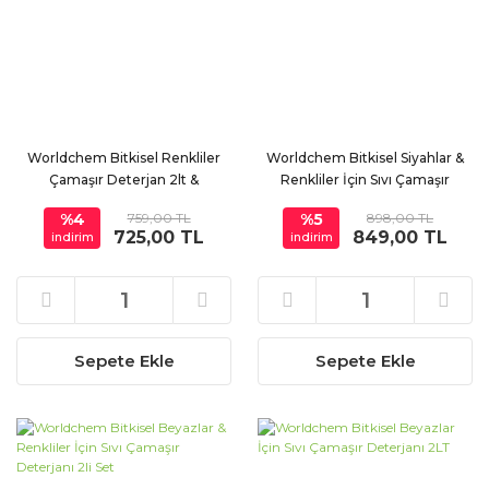
Worldchem Bitkisel Renkliler
Worldchem Bitkisel Siyahlar &
Çamaşır Deterjan 2lt &
Renkliler İçin Sıvı Çamaşır
Yumuşatıcı Set 2lt
Deterjanı 2li Set
%4
759,00 TL
%5
898,00 TL
725,00 TL
849,00 TL
indirim
indirim
Sepete Ekle
Sepete Ekle