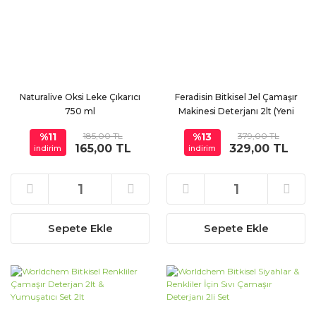
Naturalive Oksi Leke Çıkarıcı
Feradisin Bitkisel Jel Çamaşır
750 ml
Makinesi Deterjanı 2lt (Yeni
Ürün)
%11
185,00 TL
%13
379,00 TL
165,00 TL
329,00 TL
indirim
indirim
Sepete Ekle
Sepete Ekle