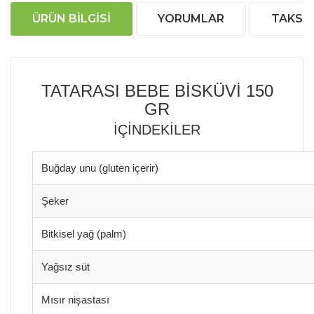
ÜRÜN BILGISI
YORUMLAR
TAKSIT
TATARASI BEBE BİSKÜVİ 150
GR
İÇİNDEKİLER
Buğday unu (gluten içerir)
Şeker
Bitkisel yağ (palm)
Yağsız süt
Mısır nişastası