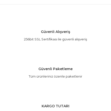
Bu ürünün fiyat bilgisi, resim, ürün açıklamalarında
ve diğer konularda yetersiz gördüğünüz noktaları
Bu ürüne ilk yorumu siz yapın!
öneri formunu kullanarak tarafımıza iletebilirsiniz.
Görüş ve önerileriniz için teşekkür ederiz.
Yorum Yaz
Ürün resmi kalitesiz, bozuk veya görüntülenemiyor.
Güvenli Alışveriş
Ürün açıklamasında eksik bilgiler bulunuyor.
256bit SSL Sertifikası ile güvenli alışveriş
Ürün bilgilerinde hatalar bulunuyor.
Ürün fiyatı diğer sitelerden daha pahalı.
Bu ürüne benzer farklı alternatifler olmalı.
Güvenli Paketleme
Tüm ürünleriniz özenle paketlenir
Gönder
KARGO TUTARI