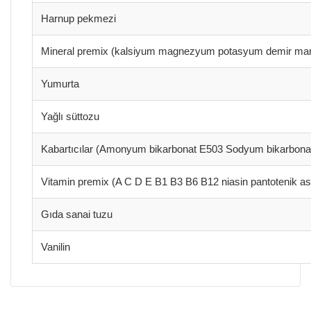
Harnup pekmezi
Mineral premix (kalsiyum magnezyum potasyum demir mang
Yumurta
Yağlı süttozu
Kabartıcılar (Amonyum bikarbonat E503 Sodyum bikarbonat
Vitamin premix (A C D E B1 B3 B6 B12 niasin pantotenik asit f
Gıda sanai tuzu
Vanilin