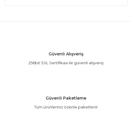
Bu ürünün fiyat bilgisi, resim, ürün açıklamalarında
ve diğer konularda yetersiz gördüğünüz noktaları
öneri formunu kullanarak tarafımıza iletebilirsiniz.
Görüş ve önerileriniz için teşekkür ederiz.
Koku
Kokusu nasıl ne tür içeriği var yani kokusunda
Ürün resmi kalitesiz, bozuk veya görüntülenemiyor.
Güvenli Alışveriş
Ürün açıklamasında eksik bilgiler bulunuyor.
H... İ... | 15/06/2024
256bit SSL Sertifikası ile güvenli alışveriş
Ürün bilgilerinde hatalar bulunuyor.
Ürün fiyatı diğer sitelerden daha pahalı.
Yorum Yaz
Bu ürüne benzer farklı alternatifler olmalı.
Güvenli Paketleme
Tüm ürünleriniz özenle paketlenir
Gönder