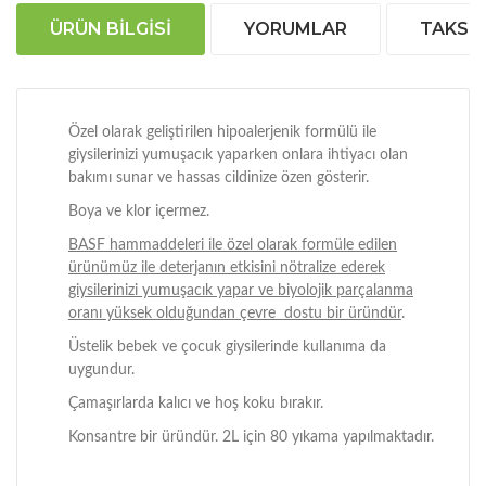
ÜRÜN BILGISI
YORUMLAR
TAKSIT
Özel olarak geliştirilen hipoalerjenik formülü ile
giysilerinizi yumuşacık yaparken onlara ihtiyacı olan
bakımı sunar ve hassas cildinize özen gösterir.
Boya ve klor içermez.
BASF hammaddeleri ile özel olarak formüle edilen
ürünümüz ile deterjanın etkisini nötralize ederek
giysilerinizi yumuşacık yapar ve biyolojik parçalanma
oranı yüksek olduğundan çevre dostu bir üründür
.
Üstelik bebek ve çocuk giysilerinde kullanıma da
uygundur.
Çamaşırlarda kalıcı ve hoş koku bırakır.
Konsantre bir üründür. 2L için 80 yıkama yapılmaktadır.