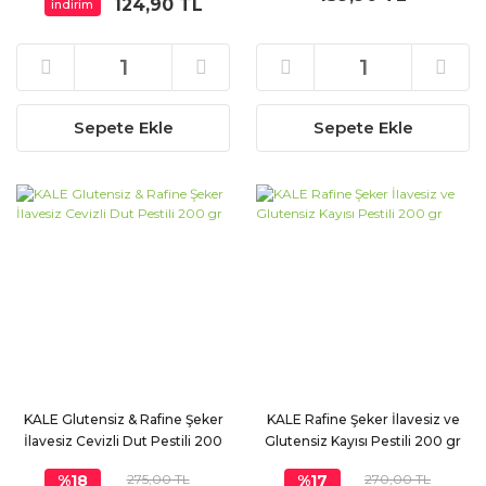
124,90 TL
indirim
Sepete Ekle
Sepete Ekle
KALE Glutensiz & Rafine Şeker
KALE Rafine Şeker İlavesiz ve
İlavesiz Cevizli Dut Pestili 200
Glutensiz Kayısı Pestili 200 gr
gr
%18
275,00 TL
%17
270,00 TL