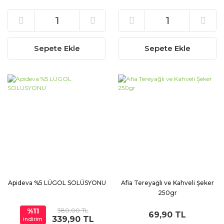
Sepete Ekle
Sepete Ekle
Apideva %5 LÜGOL SOLÜSYONU
Afia Tereyağlı ve Kahveli Şeker
250gr
%11
380,00 TL
69,90 TL
339,90 TL
indirim