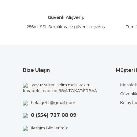
Ürün açıklamasında eksik bilgiler bulunuyor.
Ürün bilgilerinde hatalar bulunuyor.
Güvenli Alışveriş
Ürün fiyatı diğer sitelerden daha pahalı.
256bit SSL Sertifikası ile güvenli alışveriş
Tüm ü
Bu ürüne benzer farklı alternatifler olmalı.
Bize Ulaşın
Müşteri 
yavuz sultan selim mah. kazım
Mesafeli
karabekir cad. no:88/A TOKAT/ERBAA
Güvenlik 
helalgetir@gmail.com
Kolay İ
0 (554) 727 08 09
İletişim Bilgilerimiz