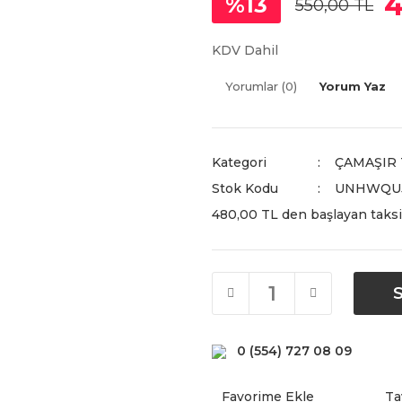
4
%13
550,00 TL
KDV Dahil
Yorumlar (0)
Yorum Yaz
Kategori
ÇAMAŞIR 
Stok Kodu
UNHWQUJ
480,00 TL den başlayan taksit
0 (554) 727 08 09
Ta