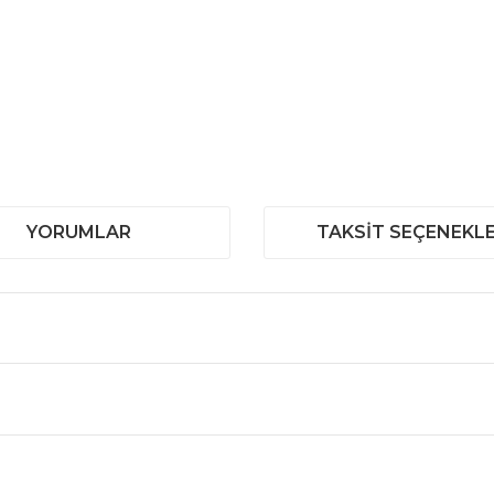
YORUMLAR
TAKSIT SEÇENEKLE
 ve diğer konularda yetersiz gördüğünüz noktaları öneri formunu kullanar
Bu ürüne ilk yorumu siz yapın!