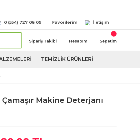
Seçeneğimiz Mevcuttur
0 (554) 727 08 09
Favorilerim
İletişim
Sipariş Takibi
Hesabım
Sepetim
ALZEMELERİ
TEMİZLİK ÜRÜNLERİ
t
vı Çamaşır Makine Deterjanı