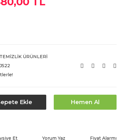
80,00 TL
TEMİZLİK ÜRÜNLERİ
522
lerle!
Sepete Ekle
Hemen Al
vsiye Et
Yorum Yaz
Fiyat Alarmı