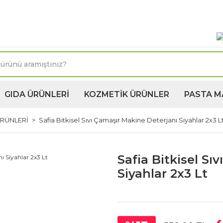
oktasına 1250TL ve üzeri kargo bedava! Kapıda Ödeme 
GIDA ÜRÜNLERİ
KOZMETİK ÜRÜNLER
PASTA M
ÜRÜNLERİ
Safia Bitkisel Sıvı Çamaşır Makine Deterjanı Siyahlar 2x3 L
Safia Bitkisel Sı
Siyahlar 2x3 Lt