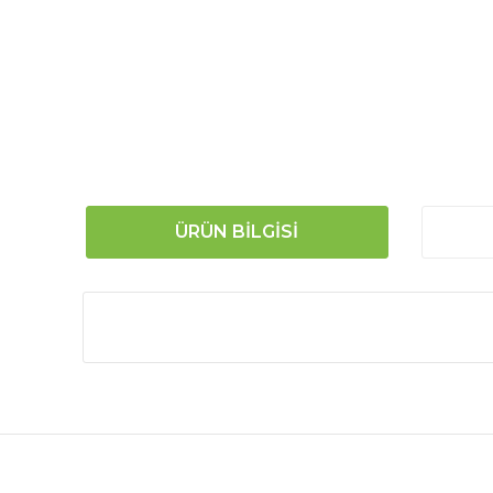
ÜRÜN BILGISI
Bu ürünün fiyat bilgisi, resim, ürün açıklamalarında
Görüş ve önerileriniz için teşekkür ederiz.
Ürün resmi kalitesiz, bozuk veya görüntülenemiyor.