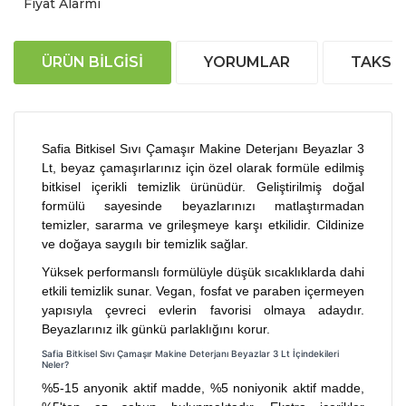
Fiyat Alarmı
ÜRÜN BILGISI
YORUMLAR
TAKSIT
Safia Bitkisel Sıvı Çamaşır Makine Deterjanı Beyazlar 3
Lt, beyaz çamaşırlarınız için özel olarak formüle edilmiş
bitkisel içerikli temizlik ürünüdür. Geliştirilmiş doğal
formülü sayesinde beyazlarınızı matlaştırmadan
temizler, sararma ve grileşmeye karşı etkilidir. Cildinize
ve doğaya saygılı bir temizlik sağlar.
Yüksek performanslı formülüyle düşük sıcaklıklarda dahi
etkili temizlik sunar. Vegan, fosfat ve paraben içermeyen
yapısıyla çevreci evlerin favorisi olmaya adaydır.
Beyazlarınız ilk günkü parlaklığını korur.
Safia Bitkisel Sıvı Çamaşır Makine Deterjanı Beyazlar 3 Lt İçindekileri
Neler?
%5-15 anyonik aktif madde, %5 noniyonik aktif madde,