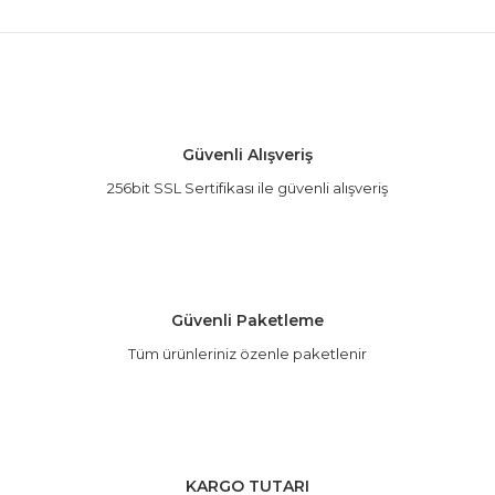
Bu ürünün fiyat bilgisi, resim, ürün açıklamalarında
ve diğer konularda yetersiz gördüğünüz noktaları
Bu ürüne ilk yorumu siz yapın!
öneri formunu kullanarak tarafımıza iletebilirsiniz.
Görüş ve önerileriniz için teşekkür ederiz.
Yorum Yaz
Ürün resmi kalitesiz, bozuk veya görüntülenemiyor.
Güvenli Alışveriş
Ürün açıklamasında eksik bilgiler bulunuyor.
256bit SSL Sertifikası ile güvenli alışveriş
Ürün bilgilerinde hatalar bulunuyor.
Ürün fiyatı diğer sitelerden daha pahalı.
Bu ürüne benzer farklı alternatifler olmalı.
Güvenli Paketleme
Tüm ürünleriniz özenle paketlenir
Gönder
KARGO TUTARI