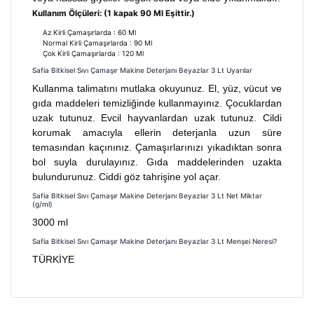
Kullanım Ölçüleri: (1 kapak 90 Ml Eşittir.)
Az Kirli Çamaşırlarda : 60 Ml
Normal Kirli Çamaşırlarda : 90 Ml
Çok Kirli Çamaşırlarda : 120 Ml
Safia Bitkisel Sıvı Çamaşır Makine Deterjanı Beyazlar 3 Lt Uyarılar
Kullanma talimatını mutlaka okuyunuz. El, yüz, vücut ve
gıda maddeleri temizliğinde kullanmayınız. Çocuklardan
uzak tutunuz. Evcil hayvanlardan uzak tutunuz. Cildi
korumak amacıyla ellerin deterjanla uzun süre
temasından kaçınınız. Çamaşırlarınızı yıkadıktan sonra
bol suyla durulayınız. Gıda maddelerinden uzakta
bulundurunuz. Ciddi göz tahrişine yol açar.
Safia Bitkisel Sıvı Çamaşır Makine Deterjanı Beyazlar 3 Lt Net Miktar
(g/ml)
3000 ml
Safia Bitkisel Sıvı Çamaşır Makine Deterjanı Beyazlar 3 Lt Menşei Neresi?
TÜRKİYE