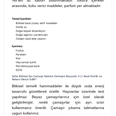
%5'ten az sabun bulunmaktadır. Ekstra içerikler
arasında, koku verici maddeler, parfüm yer almaktadır.
Temel İçerikler:
Bitkisel bazlı yüzey aktif maddeler
Distile su
Doğal köpük düzenleyici
Doğal ağartıcı yardımcıları
Oksijen bazlı leke çıkarıcı
İçermez:
Fosfat
Paraben
Klor
Hayvansal içerik
Petrokimyasal katkı
EDTA
Safia Bitkisel Sıvı Çamaşır Makine Deterjanı Beyazlar 3 Lt Nasıl Üretilir ve
Nelere Dikkat Edilir?
Bitkisel temelli hammaddeler ile düşük ısıda enerji
tasarrufu gözetilerek üretilir. Hayvanlar üzerinde test
yapılmaz. Beyaz çamaşırlarınız için özel olarak
geliştirilmiştir; renkli çamaşırlar için ayrı ürün
kullanmanız önerilir. Çamaşır yıkama talimatlarına
uygun kullanınız.