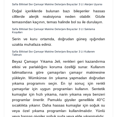
Safia Bitkisel Sıvı Çamaşır Makine Deterjanı Beyazlar 3 Lt Alerjen Uyarısı
Doğal içeriklerde bulunan bazı bileşenler hassas
ciltlerde alerjik reaksiyona neden olabilir. Gözle
temasından kaçının, temas halinde bol su ile durulayın.
Safia Bitkisel Sıvı Çamaşır Makine Deterjanı Beyazlar 3 Lt Saklama
Koşulları
Serin ve kuru ortamda, doğrudan güneş ışığından
uzakta muhafaza ediniz.
Safia Bitkisel Sıvı Çamaşır Makine Deterjanı Beyazlar 3 Lt Kullanım
Talimatı
Beyaz Çamaşır Yıkama Jeli, renkleri geri kazandırma
etkisi ve parlaklığını koruma özelliği sunar. Kullanım
talimatlarına göre çamaşırları çamaşır makinesine
yükleyin. Mümkünse ön yıkama yapmadan doğrudan
yıkama programını seçin. En iyi sonuç için renkli
çamaşırlar için uygun programları kullanın. Sentetik
kumaşlar için hızlı yıkama, narin yıkama veya benzeri
programlar önerilir. Pamuklu giysiler genellikle 40°C
sıcaklıkta yıkanır. Daha hassas kumaşlar için soğuk su
veya özel yıkama programları kullanılmalıdır. Yünlü
veya hassas giysiler soğuk suda veya elde yıkanmalıdır.