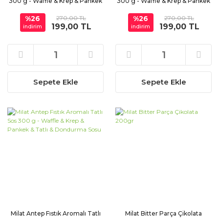
300 g - Waffle & Krep & Pankek
300 g - Waffle & Krep & Pankek
& Tatlı & Dondurma Sosu
& Tatlı & Dondurma Sosu
%26
270,00 TL
%26
270,00 TL
199,00 TL
199,00 TL
indirim
indirim
Sepete Ekle
Sepete Ekle
Milat Antep Fıstık Aromalı Tatlı
Milat Bitter Parça Çikolata