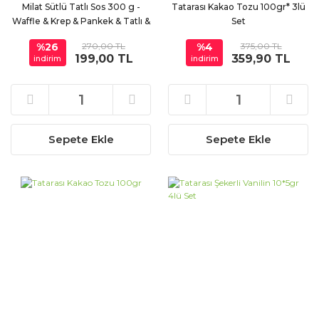
Milat Sütlü Tatlı Sos 300 g -
Tatarası Kakao Tozu 100gr* 3lü
Waffle & Krep & Pankek & Tatlı &
Set
Dondurma Sosu
%26
270,00 TL
%4
375,00 TL
199,00 TL
359,90 TL
indirim
indirim
Sepete Ekle
Sepete Ekle