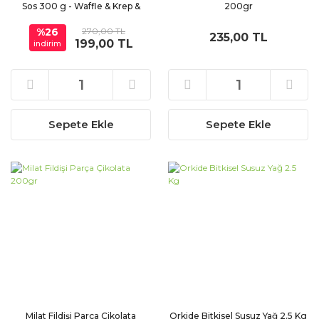
Sos 300 g - Waffle & Krep &
200gr
Pankek & Tatlı & Dondurma
%26
270,00 TL
Sosu
235,00 TL
199,00 TL
indirim
Sepete Ekle
Sepete Ekle
Milat Fildişi Parça Çikolata
Orkide Bitkisel Susuz Yağ 2.5 Kg