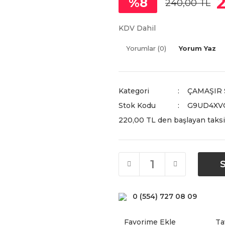
%8
240,00 TL
KDV Dahil
Yorumlar (0)
Yorum Yaz
Kategori
ÇAMAŞIR
Stok Kodu
G9UD4XV
220,00 TL den başlayan taksit
0 (554) 727 08 09
Ta