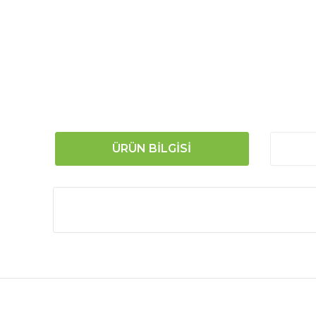
ÜRÜN BILGISI
Bu ürünün fiyat bilgisi, resim, ürün açıklamalarında
Görüş ve önerileriniz için teşekkür ederiz.
Ürün resmi kalitesiz, bozuk veya görüntülenemiyor.