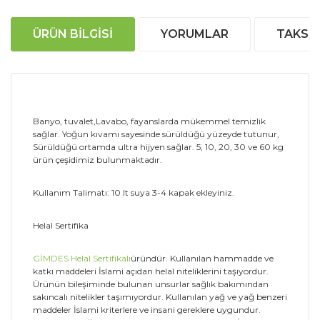
ÜRÜN BILGISI
YORUMLAR
TAKSIT
Banyo, tuvalet,Lavabo, fayanslarda mükemmel temizlik
sağlar. Yoğun kıvamı sayesinde sürüldüğü yüzeyde tutunur,
Sürüldüğü ortamda ultra hijyen sağlar. 5, 10, 20, 30 ve 60 kg
ürün çeşidimiz bulunmaktadır.
Kullanım Talimatı: 10 lt suya 3-4 kapak ekleyiniz.
Helal Sertifika
GİMDES Helal Sertifikalı
üründür. Kullanılan hammadde ve
katkı maddeleri İslami açıdan helal niteliklerini taşıyordur.
Ürünün bileşiminde bulunan unsurlar sağlık bakımından
sakıncalı nitelikler taşımıyordur. Kullanılan yağ ve yağ benzeri
maddeler İslami kriterlere ve insani gereklere uygundur.