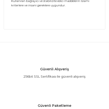
Kullanılan bağlayıcı ve stabilizite edici maddelerin İslami
kriterlere ve insani gereklere uygundur.
Bu ürünün fiyat bilgisi, resim, ürün açıklamalarında
ve diğer konularda yetersiz gördüğünüz noktaları
Bu ürüne ilk yorumu siz yapın!
öneri formunu kullanarak tarafımıza iletebilirsiniz.
Görüş ve önerileriniz için teşekkür ederiz.
Yorum Yaz
Ürün resmi kalitesiz, bozuk veya görüntülenemiyor.
Güvenli Alışveriş
Ürün açıklamasında eksik bilgiler bulunuyor.
256bit SSL Sertifikası ile güvenli alışveriş
Ürün bilgilerinde hatalar bulunuyor.
Ürün fiyatı diğer sitelerden daha pahalı.
Bu ürüne benzer farklı alternatifler olmalı.
Güvenli Paketleme