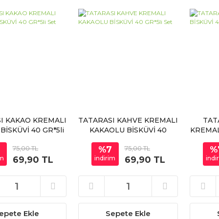
I KAKAO KREMALI
TATARASI KAHVE KREMALI
TAT
BİSKÜVİ 40 GR*5li
KAKAOLU BİSKÜVİ 40
KREMALI
Set
GR*5li Set
7
75,00 TL
%7
75,00 TL
%
im
69,90 TL
indirim
69,90 TL
indi
epete Ekle
Sepete Ekle