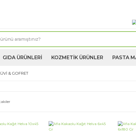
oktasına 1250TL ve üzeri kargo bedava! Kapıda Ödeme 
GIDA ÜRÜNLERİ
KOZMETİK ÜRÜNLER
PASTA M
ÜVİ & GOFRET
akiler