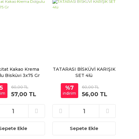
İkitat Kakao Krema
TATARASI BİSKÜVİ KARIŞIK
lu Bisküvi 3x75 Gr
SET 4lü
5
60,00 TL
%7
60,00 TL
rim
57,00 TL
indirim
56,00 TL
Sepete Ekle
Sepete Ekle