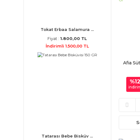
Tokat Erbaa Salamura ...
Fiyat :
1.800,00 TL
İndirimli 1.500,00 TL
Afia Sü
%1
indiri
S
Tatarası Bebe Bisküv ...