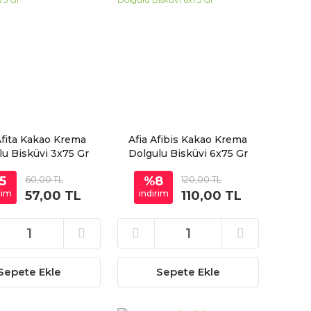
Afita Kakao Krema
Afia Afibis Kakao Krema
lu Bisküvi 3x75 Gr
Dolgulu Bisküvi 6x75 Gr
5
60,00 TL
%8
120,00 TL
rim
57,00 TL
indirim
110,00 TL
Sepete Ekle
Sepete Ekle