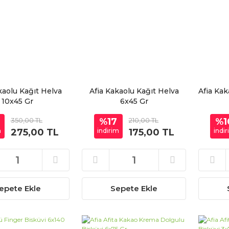
kaolu Kağıt Helva
Afia Kakaolu Kağıt Helva
Afia Kak
10x45 Gr
6x45 Gr
350,00 TL
%17
210,00 TL
%1
m
275,00 TL
indirim
175,00 TL
indi
epete Ekle
Sepete Ekle