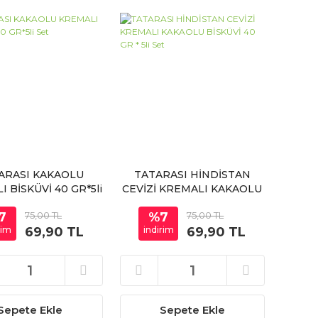
ARASI KAKAOLU
TATARASI HİNDİSTAN
 BİSKÜVİ 40 GR*5li
CEVİZİ KREMALI KAKAOLU
Set
BİSKÜVİ 40 GR * 5li Set
7
75,00 TL
%7
75,00 TL
rim
69,90 TL
indirim
69,90 TL
Sepete Ekle
Sepete Ekle