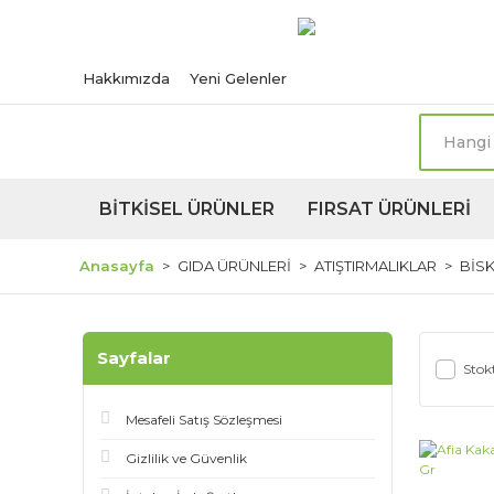
Türkiye'nin her n
Hakkımızda
Yeni Gelenler
BİTKİSEL ÜRÜNLER
FIRSAT ÜRÜNLERİ
Anasayfa
GIDA ÜRÜNLERİ
ATIŞTIRMALIKLAR
BİSK
Sayfalar
Stokt
Mesafeli Satış Sözleşmesi
Gizlilik ve Güvenlik