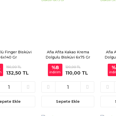
tlü Finger Bisküvi
Afia Afita Kakao Krema
Afia 
6x140 Gr
Dolgulu Bisküvi 6x75 Gr
Dolgu
2
150,00 TL
%8
120,00 TL
%
m
132,50 TL
indirim
110,00 TL
indi
epete Ekle
Sepete Ekle