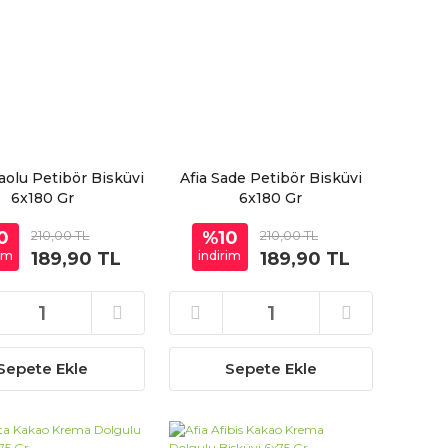
aolu Petibör Bisküvi
Afia Sade Petibör Bisküvi
6x180 Gr
6x180 Gr
0
210,00 TL
%10
210,00 TL
rim
189,90 TL
indirim
189,90 TL
Sepete Ekle
Sepete Ekle