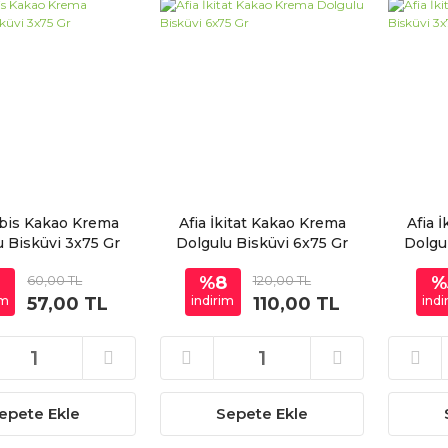
fibis Kakao Krema
Afia İkitat Kakao Krema
Afia 
u Bisküvi 3x75 Gr
Dolgulu Bisküvi 6x75 Gr
Dolgu
5
60,00 TL
%8
120,00 TL
%
im
57,00 TL
indirim
110,00 TL
indi
epete Ekle
Sepete Ekle