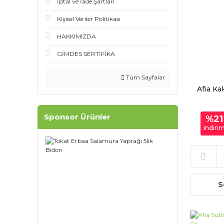
İptal ve İade Şartları
Kişisel Veriler Politikası
HAKKIMIZDA
GİMDES SERTİFİKA
Tüm Sayfalar
Afia Ka
Sponsor Ürünler
%21
indiri
S