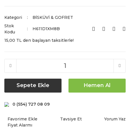
Kategori
BİSKÜVİ & GOFRET
Stok
H611D1XM8B
Kodu
15,00 TL den başlayan taksitlerle!
Sepete Ekle
Hemen Al
0 (554) 727 08 09
Tavsiye Et
Yorum Yaz
Fiyat Alarmı