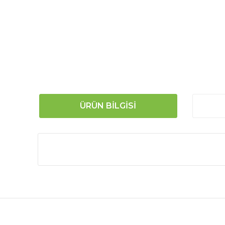
ÜRÜN BILGISI
Bu ürünün fiyat bilgisi, resim, ürün açıklamalarında
Görüş ve önerileriniz için teşekkür ederiz.
Ürün resmi kalitesiz, bozuk veya görüntülenemiyor.