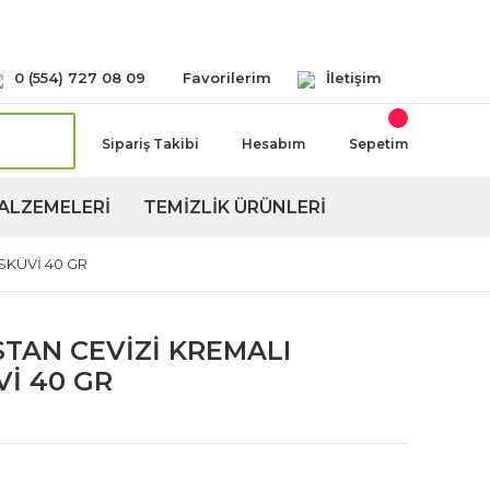
Seçeneğimiz Mevcuttur
0 (554) 727 08 09
Favorilerim
İletişim
Sipariş Takibi
Hesabım
Sepetim
ALZEMELERİ
TEMİZLİK ÜRÜNLERİ
SKÜVİ 40 GR
STAN CEVİZİ KREMALI
İ 40 GR