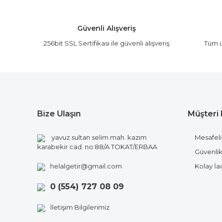
Ürün açıklamasında eksik bilgiler bulunuyor.
Ürün bilgilerinde hatalar bulunuyor.
Güvenli Alışveriş
Ürün fiyatı diğer sitelerden daha pahalı.
256bit SSL Sertifikası ile güvenli alışveriş
Tüm ü
Bu ürüne benzer farklı alternatifler olmalı.
Bize Ulaşın
Müşteri 
yavuz sultan selim mah. kazım
Mesafeli
karabekir cad. no:88/A TOKAT/ERBAA
Güvenlik 
helalgetir@gmail.com
Kolay İ
0 (554) 727 08 09
İletişim Bilgilerimiz