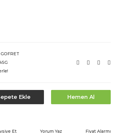
& GOFRET
4SG
rle!
Sepete Ekle
Hemen Al
vsiye Et
Yorum Yaz
Fiyat Alarmı