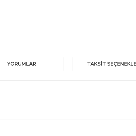
YORUMLAR
TAKSIT SEÇENEKLE
 ve diğer konularda yetersiz gördüğünüz noktaları öneri formunu kullanar
Bu ürüne ilk yorumu siz yapın!