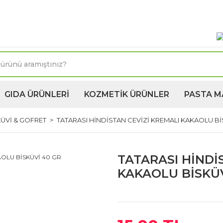
oktasına 1250TL ve üzeri kargo bedava! Kapıda Ödeme 
GIDA ÜRÜNLERİ
KOZMETİK ÜRÜNLER
PASTA M
ÜVİ & GOFRET
TATARASI HİNDİSTAN CEVİZİ KREMALI KAKAOLU Bİ
TATARASI HİNDİ
KAKAOLU BİSKÜV