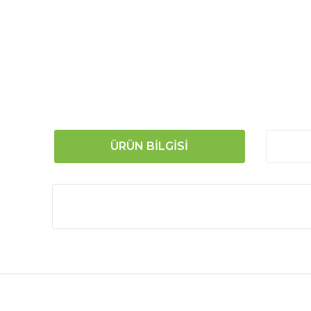
ÜRÜN BILGISI
Bu ürünün fiyat bilgisi, resim, ürün açıklamalarında
Görüş ve önerileriniz için teşekkür ederiz.
Ürün resmi kalitesiz, bozuk veya görüntülenemiyor.