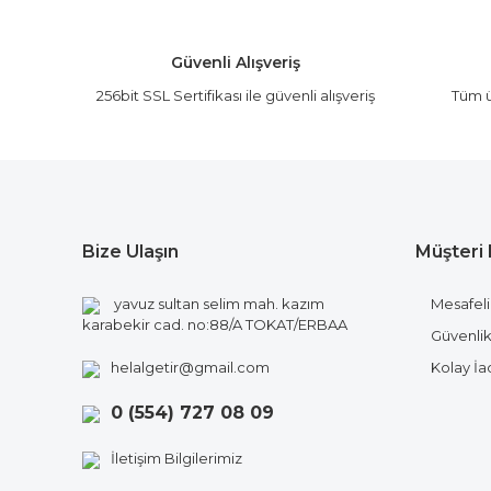
Ürün açıklamasında eksik bilgiler bulunuyor.
Ürün bilgilerinde hatalar bulunuyor.
Güvenli Alışveriş
Ürün fiyatı diğer sitelerden daha pahalı.
256bit SSL Sertifikası ile güvenli alışveriş
Tüm ü
Bu ürüne benzer farklı alternatifler olmalı.
Bize Ulaşın
Müşteri 
yavuz sultan selim mah. kazım
Mesafeli
karabekir cad. no:88/A TOKAT/ERBAA
Güvenlik 
helalgetir@gmail.com
Kolay İ
0 (554) 727 08 09
İletişim Bilgilerimiz