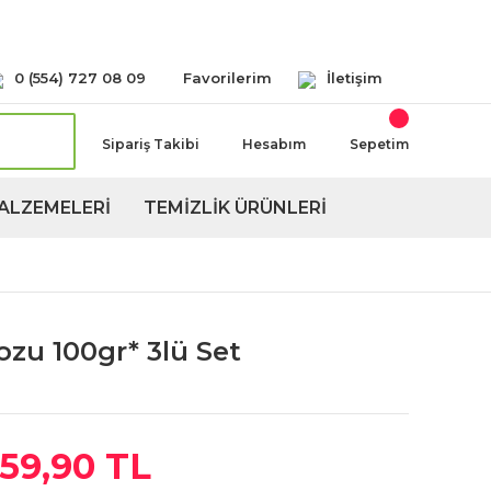
Seçeneğimiz Mevcuttur
0 (554) 727 08 09
Favorilerim
İletişim
Sipariş Takibi
Hesabım
Sepetim
ALZEMELERİ
TEMİZLİK ÜRÜNLERİ
ozu 100gr* 3lü Set
59,90 TL