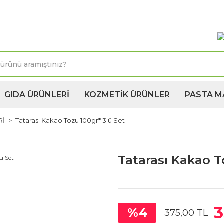
oktasına 1250TL ve üzeri kargo bedava! Kapıda Ödeme 
GIDA ÜRÜNLERİ
KOZMETİK ÜRÜNLER
PASTA M
Rİ
Tatarası Kakao Tozu 100gr* 3lü Set
Tatarası Kakao T
3
%4
375,00 TL