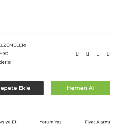
ALZEMELERİ
Y9D
lerle!
Sepete Ekle
Hemen Al
vsiye Et
Yorum Yaz
Fiyat Alarmı