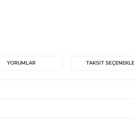
YORUMLAR
TAKSIT SEÇENEKLE
 ve diğer konularda yetersiz gördüğünüz noktaları öneri formunu kullanar
Bu ürüne ilk yorumu siz yapın!