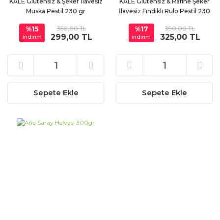
KALE Glutensiz & Şeker İlavesiz
KALE Glutensiz & Rafine Şeker
Muska Pestil 230 gr
İlavesiz Fındıklı Rulo Pestil 230
gr
%15
350,00 TL
%17
390,00 TL
299,00 TL
325,00 TL
indirim
indirim
Sepete Ekle
Sepete Ekle