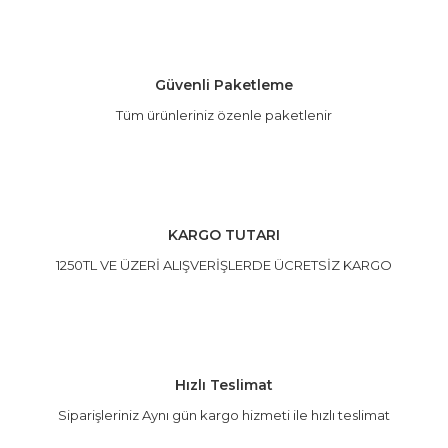
Ürün fiyatı diğer sitelerden daha pahalı.
Bu ürüne benzer farklı alternatifler olmalı.
Güvenli Paketleme
Tüm ürünleriniz özenle paketlenir
Gönder
KARGO TUTARI
1250TL VE ÜZERİ ALIŞVERİŞLERDE ÜCRETSİZ KARGO
Hızlı Teslimat
Siparişleriniz Aynı gün kargo hizmeti ile hızlı teslimat