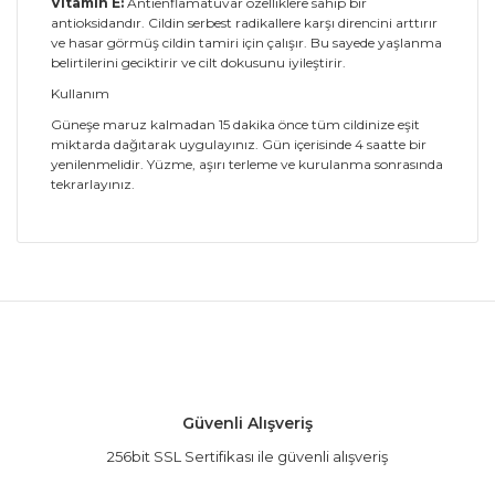
Vitamin E:
Antienflamatuvar özelliklere sahip bir
antioksidandır. Cildin serbest radikallere karşı direncini arttırır
ve hasar görmüş cildin tamiri için çalışır. Bu sayede yaşlanma
belirtilerini geciktirir ve cilt dokusunu iyileştirir.
Kullanım
Güneşe maruz kalmadan 15 dakika önce tüm cildinize eşit
miktarda dağıtarak uygulayınız. Gün içerisinde 4 saatte bir
yenilenmelidir. Yüzme, aşırı terleme ve kurulanma sonrasında
tekrarlayınız.
Bu ürünün fiyat bilgisi, resim, ürün açıklamalarında
ve diğer konularda yetersiz gördüğünüz noktaları
Bu ürüne ilk yorumu siz yapın!
öneri formunu kullanarak tarafımıza iletebilirsiniz.
Görüş ve önerileriniz için teşekkür ederiz.
Yorum Yaz
Ürün resmi kalitesiz, bozuk veya görüntülenemiyor.
Güvenli Alışveriş
Ürün açıklamasında eksik bilgiler bulunuyor.
256bit SSL Sertifikası ile güvenli alışveriş
Ürün bilgilerinde hatalar bulunuyor.