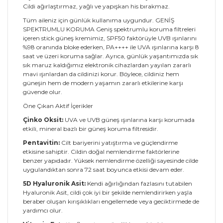
Cildi ağırlaştırmaz, yağlı ve yapışkan his bırakmaz.
Tüm aileniz için günlük kullanıma uygundur. GENİŞ
SPEKTRUMLU KORUMA Geniş spektrumlu koruma filtreleri
içeren stick güneş kremimiz, SPF50 faktörüyle UVB ışınlarını
%98 oranında bloke ederken, PA++++ ile UVA ışınlarına karşı 8
saat ve üzeri koruma sağlar. Ayrıca, günlük yaşantımızda sık
sık maruz kaldığımız elektronik cihazlardan yayılan zararlı
mavi ışınlardan da cildinizi korur. Böylece, cildiniz hem
güneşin hem de modern yaşamın zararlı etkilerine karşı
güvende olur.
Öne Çıkan Aktif İçerikler
Çinko Oksit:
UVA ve UVB güneş ışınlarına karşı korumada
etkili, mineral bazlı bir güneş koruma filtresidir.
Pentavitin:
Cilt bariyerini yatıştırma ve güçlendirme
etkisine sahiptir. Cildin doğal nemlendirme faktörlerine
benzer yapıdadır. Yüksek nemlendirme özelliği sayesinde cilde
uygulandıktan sonra 72 saat boyunca etkisi devam eder.
5D Hyaluronik Asit:
Kendi ağırlığından fazlasını tutabilen
Hyaluronik Asit, cildi çok iyi bir şekilde nemlendirirken yaşla
beraber oluşan kırışıklıkları engellemede veya geciktirmede de
yardımcı olur.