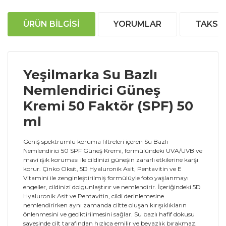
ÜRÜN BILGISI
YORUMLAR
TAKSIT
Yeşilmarka Su Bazlı
Nemlendirici Güneş
Kremi 50 Faktör (SPF) 50
ml
Geniş spektrumlu koruma filtreleri içeren Su Bazlı
Nemlendirici 50 SPF Güneş Kremi, formülündeki UVA/UVB ve
mavi ışık koruması ile cildinizi güneşin zararlı etkilerine karşı
korur. Çinko Oksit, 5D Hyaluronik Asit, Pentavitin ve E
Vitamini ile zenginleştirilmiş formülüyle foto yaşlanmayı
engeller, cildinizi dolgunlaştırır ve nemlendirir. İçeriğindeki 5D
Hyaluronik Asit ve Pentavitin, cildi derinlemesine
nemlendirirken aynı zamanda ciltte oluşan kırışıklıkların
önlenmesini ve geciktirilmesini sağlar. Su bazlı hafif dokusu
sayesinde cilt tarafından hızlıca emilir ve beyazlık bırakmaz.