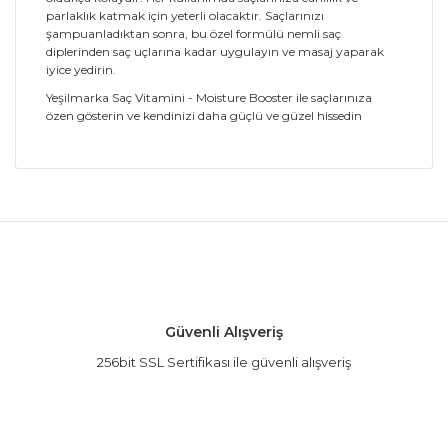
parlaklık katmak için yeterli olacaktır. Saçlarınızı
şampuanladıktan sonra, bu özel formülü nemli saç
diplerinden saç uçlarına kadar uygulayın ve masaj yaparak
iyice yedirin.
Yeşilmarka Saç Vitamini - Moisture Booster ile saçlarınıza
özen gösterin ve kendinizi daha güçlü ve güzel hissedin
Bu ürünün fiyat bilgisi, resim, ürün açıklamalarında
ve diğer konularda yetersiz gördüğünüz noktaları
Bu ürüne ilk yorumu siz yapın!
öneri formunu kullanarak tarafımıza iletebilirsiniz.
Görüş ve önerileriniz için teşekkür ederiz.
Yorum Yaz
Ürün resmi kalitesiz, bozuk veya görüntülenemiyor.
Güvenli Alışveriş
Ürün açıklamasında eksik bilgiler bulunuyor.
256bit SSL Sertifikası ile güvenli alışveriş
Ürün bilgilerinde hatalar bulunuyor.
Ürün fiyatı diğer sitelerden daha pahalı.
Bu ürüne benzer farklı alternatifler olmalı.