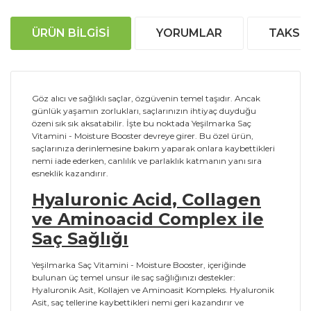
ÜRÜN BILGISI
YORUMLAR
TAKSIT
Göz alıcı ve sağlıklı saçlar, özgüvenin temel taşıdır. Ancak
günlük yaşamın zorlukları, saçlarınızın ihtiyaç duyduğu
özeni sık sık aksatabilir. İşte bu noktada Yeşilmarka Saç
Vitamini - Moisture Booster devreye girer. Bu özel ürün,
saçlarınıza derinlemesine bakım yaparak onlara kaybettikleri
nemi iade ederken, canlılık ve parlaklık katmanın yanı sıra
esneklik kazandırır.
Hyaluronic Acid, Collagen
ve Aminoacid Complex ile
Saç Sağlığı
Yeşilmarka Saç Vitamini - Moisture Booster, içeriğinde
bulunan üç temel unsur ile saç sağlığınızı destekler:
Hyaluronik Asit, Kollajen ve Aminoasit Kompleks. Hyaluronik
Asit, saç tellerine kaybettikleri nemi geri kazandırır ve