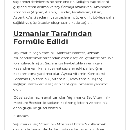
saçlarınızı derinlemesine nemlendirir. Kollajen, saç tellerini
güçlendirerek kırılma ve zayıflamayı azaltırken, Aminoasit
Kompleks (Arjinin, Alanin, Histidin, Fenilalanin, Glisin,
Aspartik Asit) saçların yapı taşlarını güçlendirir, böylece daha
sağlıklı ve güçlü saçlar oluşmasına katkı sağlar.
Uzmanlar Tarafından
Formüle Edildi
Yeşilmarka Saç Vitamini - Moisture Booster, uzman
mühendislerimiz tarafından özenle seçilen içeriklerle özel bir
formüle edilmiştir. Saçlarınıza kaybettikleri nemi geri
kazandırırken, kırılan ve mat saçların eski parlaklığını
kazanmasına yardımcı olur. Ayrıca Vitamin Kompleksi
(Vitamin E, Vitamin C, Vitamin F, Provitamin B5) saç
sağlığını destekler ve saçların canlı görünmesine yardımcı
olur.
Güzel saçlarınızın anahtarı olan Yeşilmarka Saç Vitamini -
Moisture Booster ile saçlarınıza özen gösterin ve kendinizi
daha güçlü ve güzel hissedin.
Kullanım
Yeşilmarka Saç Vitamini - Moisture Booster'ı kullanmak
oldukça kolaydır. Her kullanımda saçlarınıza canlılık ve