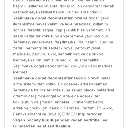
başrolü üstlenen lavanta, doğal roll on deodorant olarak
vazgeçilmeyen kişisel bakım ürünleri arasındadır.
Yeşilmarka doğal deodorantlar,
özel ve doğal içeriği
ile teninizde beyaz kalıntı ve leke bırakmaz, kullanım
sonrası ferahlık sağlar. Yapışkanlık hissi yaratmaz. 48
saate kadar ter kokusunu engellemeye yardımcı olur.
Terlemeyi engellemez.
Yeşilmarka
‘da insan vücuduna
zararlı herhangi bir sentetik boya, petrokimyasal
maddeler, parfüm, alkol, sentetik yağ ya da silikon
içermeyen ürün, temiz ve sağlıklı bir alternatiftir.
Yeşilmarka doğal deodorantları koruyucu katkı maddesi
içermez!
Yeşilmarka doğal deodorantlar
sağlıklı bireyin nefes
alma sistemi olan koltuk altı gözeneklerini kapatmaz.
Terlemeyle birlikte ter kokusuna sebep olacak bakteriyel
ortamın gelişimini doğal yollarla elde ederek, ter
kokusunun oluşmasını engeller. Ürünlerimiz kadın,
erkek ve çocuk için idealdir. Paraben, Parfüm, Etil Alkol,
Fenoksiethanol ve Boya İÇERMEZ!
İngiltere’den
Vegan Society kuruluşundan vegan sertifikalı ve
Gimdes’ten helal sertifikalıdır.