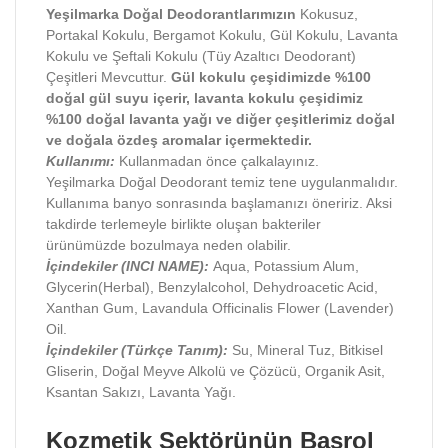
Yeşilmarka Doğal Deodorantlarımızın
Kokusuz,
Portakal Kokulu, Bergamot Kokulu, Gül Kokulu, Lavanta
Kokulu ve Şeftali Kokulu (Tüy Azaltıcı Deodorant)
Çeşitleri Mevcuttur.
Gül kokulu çeşidimizde %100
doğal gül suyu içerir, lavanta kokulu çeşidimiz
%100 doğal lavanta yağı ve diğer çeşitlerimiz doğal
ve doğala özdeş aromalar içermektedir.
Kullanımı:
Kullanmadan önce çalkalayınız.
Yeşilmarka Doğal Deodorant temiz tene uygulanmalıdır.
Kullanıma banyo sonrasında başlamanızı öneririz. Aksi
takdirde terlemeyle birlikte oluşan bakteriler
ürünümüzde bozulmaya neden olabilir.
İçindekiler (INCI NAME):
Aqua, Potassium Alum,
Glycerin(Herbal), Benzylalcohol, Dehydroacetic Acid,
Xanthan Gum, Lavandula Officinalis Flower (Lavender)
Oil.
İçindekiler (Türkçe Tanım):
Su, Mineral Tuz, Bitkisel
Gliserin, Doğal Meyve Alkolü ve Çözücü, Organik Asit,
Ksantan Sakızı, Lavanta Yağı.
Kozmetik Sektörünün Başrol