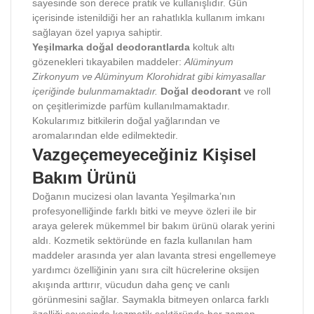
sayesinde son derece pratik ve kullanışlıdır. Gün
içerisinde istenildiği her an rahatlıkla kullanım imkanı
sağlayan özel yapıya sahiptir.
Yeşilmarka doğal deodorantlarda
koltuk altı
gözenekleri tıkayabilen maddeler:
Alüminyum
Zirkonyum ve Alüminyum Klorohidrat gibi kimyasallar
içeriğinde bulunmamaktadır.
Doğal deodorant
ve roll
on çeşitlerimizde parfüm kullanılmamaktadır.
Kokularımız bitkilerin doğal yağlarından ve
aromalarından elde edilmektedir.
Vazgeçemeyeceğiniz Kişisel
Bakım Ürünü
Doğanın mucizesi olan lavanta Yeşilmarka’nın
profesyonelliğinde farklı bitki ve meyve özleri ile bir
araya gelerek mükemmel bir bakım ürünü olarak yerini
aldı. Kozmetik sektöründe en fazla kullanılan ham
maddeler arasında yer alan lavanta stresi engellemeye
yardımcı özelliğinin yanı sıra cilt hücrelerine oksijen
akışında arttırır, vücudun daha genç ve canlı
görünmesini sağlar. Saymakla bitmeyen onlarca farklı
özelliği sayesinde kozmetik sektöründe her zaman