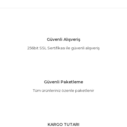
Bu ürünün fiyat bilgisi, resim, ürün açıklamalarında
ve diğer konularda yetersiz gördüğünüz noktaları
Bu ürüne ilk yorumu siz yapın!
öneri formunu kullanarak tarafımıza iletebilirsiniz.
Görüş ve önerileriniz için teşekkür ederiz.
Yorum Yaz
Ürün resmi kalitesiz, bozuk veya görüntülenemiyor.
Güvenli Alışveriş
Ürün açıklamasında eksik bilgiler bulunuyor.
256bit SSL Sertifikası ile güvenli alışveriş
Ürün bilgilerinde hatalar bulunuyor.
Ürün fiyatı diğer sitelerden daha pahalı.
Bu ürüne benzer farklı alternatifler olmalı.
Güvenli Paketleme
Tüm ürünleriniz özenle paketlenir
Gönder
KARGO TUTARI