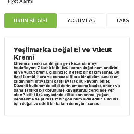
Fiyat Alarmı
ÜRÜN BILGISI
YORUMLAR
TAKSIT
Yeşilmarka Doğal El ve Vücut
Kremi
Ellerinizin eski canlılığını geri kazandırmayı
hedefleyen, 7 farklı bitki özü içeren doğal nemlendirici
el ve vücut kremi, cildiniz için eşsiz bir bakım sunar. Bu
özel formül, kuru ve cansız ciltlere bir çözüm sunarken,
cildin nem ihtiyacını karşılayarak su kaybını önler.
Düzenli kullanımda cildi derinlemesine besler, onarır ve
daha sağlıklı bir görünüme kavuşturur.İçeriğinde yer
alan 7 bitki özü sayesinde ciltte canlanma, yoğun
nemlenme ve pürüzsüz bir görünüm elde edilir. Cildiniz
için doğal ve etkili bir bakım deneyimi sunar.
Bu ürünün fiyat bilgisi, resim, ürün açıklamalarında
ve diğer konularda yetersiz gördüğünüz noktaları