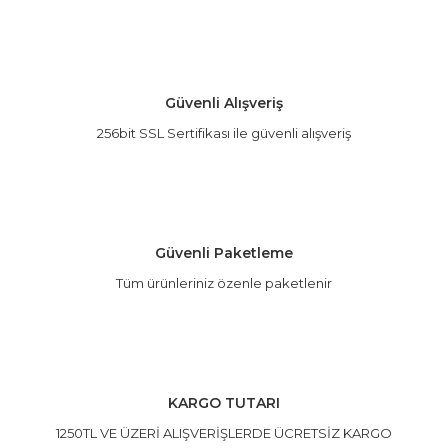
Bu ürüne ilk yorumu siz yapın!
öneri formunu kullanarak tarafımıza iletebilirsiniz.
Görüş ve önerileriniz için teşekkür ederiz.
Yorum Yaz
Ürün resmi kalitesiz, bozuk veya görüntülenemiyor.
Güvenli Alışveriş
Ürün açıklamasında eksik bilgiler bulunuyor.
256bit SSL Sertifikası ile güvenli alışveriş
Ürün bilgilerinde hatalar bulunuyor.
Ürün fiyatı diğer sitelerden daha pahalı.
Bu ürüne benzer farklı alternatifler olmalı.
Güvenli Paketleme
Tüm ürünleriniz özenle paketlenir
Gönder
KARGO TUTARI
1250TL VE ÜZERİ ALIŞVERİŞLERDE ÜCRETSİZ KARGO