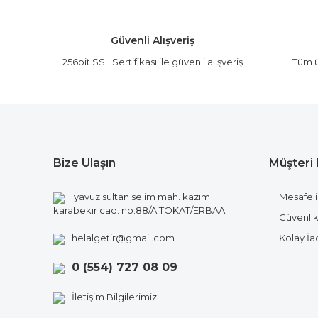
Ürün açıklamasında eksik bilgiler bulunuyor.
Ürün bilgilerinde hatalar bulunuyor.
Güvenli Alışveriş
Ürün fiyatı diğer sitelerden daha pahalı.
256bit SSL Sertifikası ile güvenli alışveriş
Tüm ü
Bu ürüne benzer farklı alternatifler olmalı.
Bize Ulaşın
Müşteri 
yavuz sultan selim mah. kazım
Mesafeli
karabekir cad. no:88/A TOKAT/ERBAA
Güvenlik 
helalgetir@gmail.com
Kolay İ
0 (554) 727 08 09
İletişim Bilgilerimiz