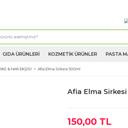
oktasına 1250TL ve üzeri kargo bedava! Kapıda Ödeme 
GIDA ÜRÜNLERİ
KOZMETİK ÜRÜNLER
PASTA M
RKE & NAR EKŞİSİ
Afia Elma Sirkesi 500ml
Afia Elma Sirkes
150,00 TL