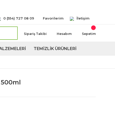
Seçeneğimiz Mevcuttur
0 (554) 727 08 09
Favorilerim
İletişim
Sipariş Takibi
Hesabım
Sepetim
ALZEMELERİ
TEMİZLİK ÜRÜNLERİ
i 500ml