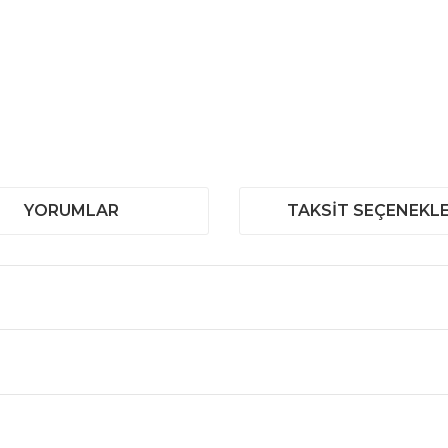
YORUMLAR
TAKSIT SEÇENEKLE
 ve diğer konularda yetersiz gördüğünüz noktaları öneri formunu kullanar
Bu ürüne ilk yorumu siz yapın!