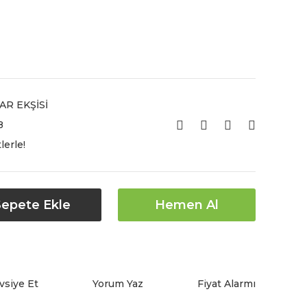
AR EKŞİSİ
8
lerle!
Sepete Ekle
Hemen Al
vsiye Et
Yorum Yaz
Fiyat Alarmı