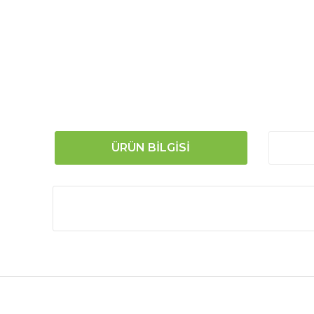
ÜRÜN BILGISI
Bu ürünün fiyat bilgisi, resim, ürün açıklamalarında
Görüş ve önerileriniz için teşekkür ederiz.
Ürün resmi kalitesiz, bozuk veya görüntülenemiyor.