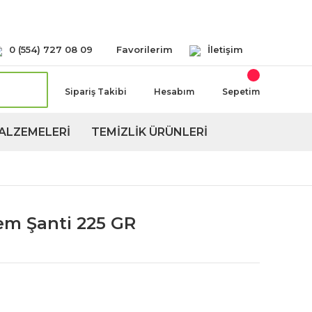
Seçeneğimiz Mevcuttur
0 (554) 727 08 09
Favorilerim
İletişim
Sipariş Takibi
Hesabım
Sepetim
ALZEMELERİ
TEMİZLİK ÜRÜNLERİ
em Şanti 225 GR