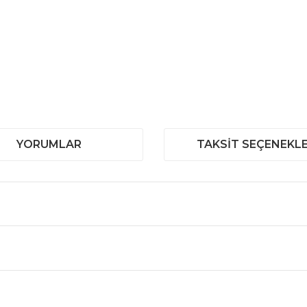
YORUMLAR
TAKSIT SEÇENEKLE
 ve diğer konularda yetersiz gördüğünüz noktaları öneri formunu kullanar
Bu ürüne ilk yorumu siz yapın!