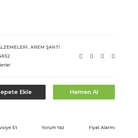
ALZEMELERİ
,
KREM ŞANTİ
932
erle!
Sepete Ekle
Hemen Al
vsiye Et
Yorum Yaz
Fiyat Alarmı