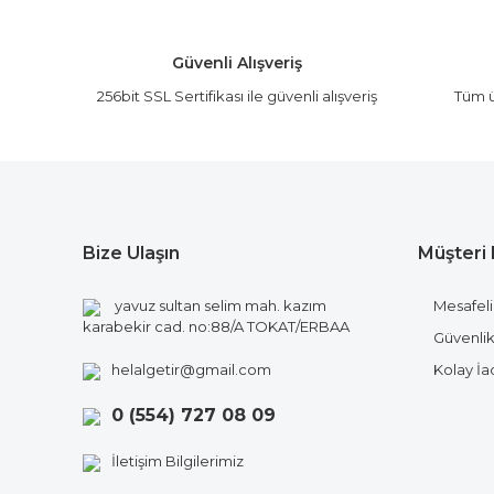
Ürün açıklamasında eksik bilgiler bulunuyor.
Ürün bilgilerinde hatalar bulunuyor.
Güvenli Alışveriş
Ürün fiyatı diğer sitelerden daha pahalı.
256bit SSL Sertifikası ile güvenli alışveriş
Tüm ü
Bu ürüne benzer farklı alternatifler olmalı.
Bize Ulaşın
Müşteri 
yavuz sultan selim mah. kazım
Mesafeli
karabekir cad. no:88/A TOKAT/ERBAA
Güvenlik 
helalgetir@gmail.com
Kolay İ
0 (554) 727 08 09
İletişim Bilgilerimiz