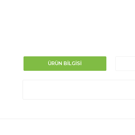
ÜRÜN BILGISI
Bu ürünün fiyat bilgisi, resim, ürün açıklamalarında
Görüş ve önerileriniz için teşekkür ederiz.
Ürün resmi kalitesiz, bozuk veya görüntülenemiyor.