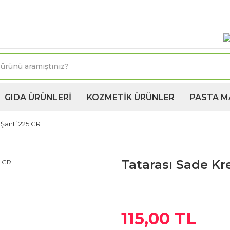
oktasına 1250TL ve üzeri kargo bedava! Kapıda Ödeme 
GIDA ÜRÜNLERİ
KOZMETİK ÜRÜNLER
PASTA M
Şanti 225 GR
Tatarası Sade Kr
115,00 TL