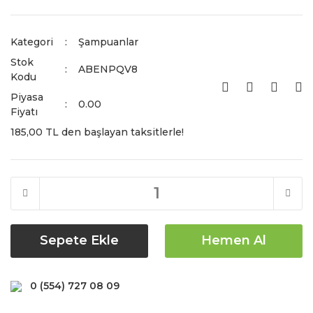
Kategori
Şampuanlar
Stok
ABENPQV8
Kodu
Piyasa
0.00
Fiyatı
185,00 TL den başlayan taksitlerle!
Sepete Ekle
Hemen Al
0 (554) 727 08 09