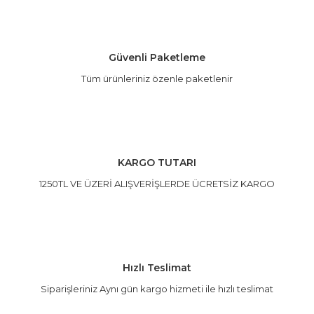
Bu ürüne benzer farklı alternatifler olmalı.
Güvenli Paketleme
Tüm ürünleriniz özenle paketlenir
Gönder
KARGO TUTARI
1250TL VE ÜZERİ ALIŞVERİŞLERDE ÜCRETSİZ KARGO
Hızlı Teslimat
Siparişleriniz Aynı gün kargo hizmeti ile hızlı teslimat