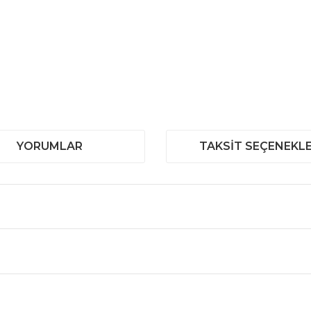
YORUMLAR
TAKSIT SEÇENEKLE
 ve diğer konularda yetersiz gördüğünüz noktaları öneri formunu kullanar
Bu ürüne ilk yorumu siz yapın!