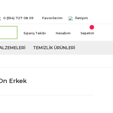
Seçeneğimiz Mevcuttur
0 (554) 727 08 09
Favorilerim
İletişim
Sipariş Takibi
Hesabım
Sepetim
ALZEMELERİ
TEMİZLİK ÜRÜNLERİ
 On Erkek