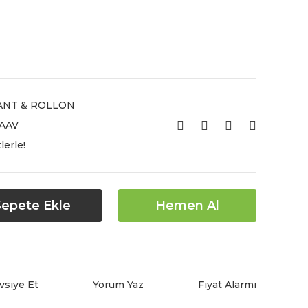
NT & ROLLON
AAV
lerle!
Sepete Ekle
Hemen Al
vsiye Et
Yorum Yaz
Fiyat Alarmı