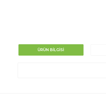
ÜRÜN BILGISI
Bu ürünün fiyat bilgisi, resim, ürün açıklamalarında
Görüş ve önerileriniz için teşekkür ederiz.
Ürün resmi kalitesiz, bozuk veya görüntülenemiyor.