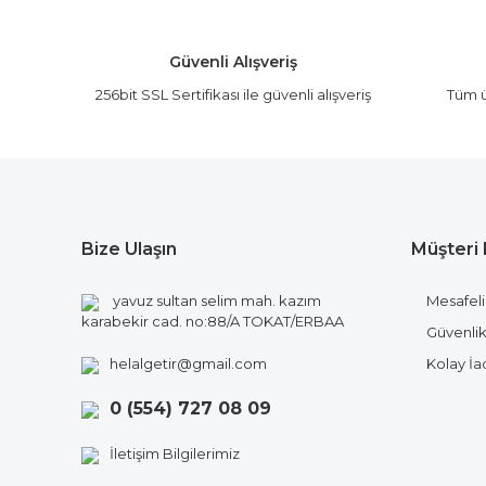
Ürün açıklamasında eksik bilgiler bulunuyor.
Ürün bilgilerinde hatalar bulunuyor.
Güvenli Alışveriş
Ürün fiyatı diğer sitelerden daha pahalı.
256bit SSL Sertifikası ile güvenli alışveriş
Tüm ü
Bu ürüne benzer farklı alternatifler olmalı.
Bize Ulaşın
Müşteri 
yavuz sultan selim mah. kazım
Mesafeli
karabekir cad. no:88/A TOKAT/ERBAA
Güvenlik 
helalgetir@gmail.com
Kolay İ
0 (554) 727 08 09
İletişim Bilgilerimiz