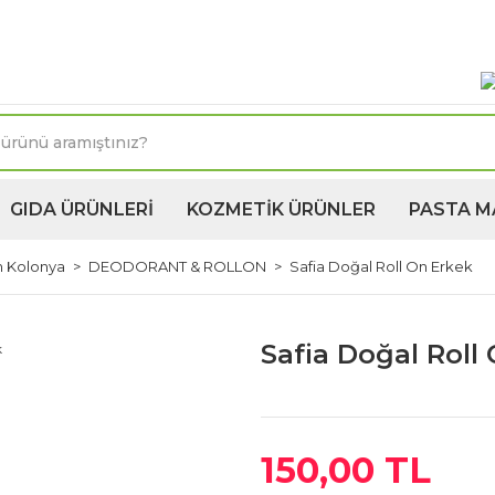
oktasına 1250TL ve üzeri kargo bedava! Kapıda Ödeme 
GIDA ÜRÜNLERİ
KOZMETİK ÜRÜNLER
PASTA M
m Kolonya
DEODORANT & ROLLON
Safia Doğal Roll On Erkek
Safia Doğal Roll
150,00 TL