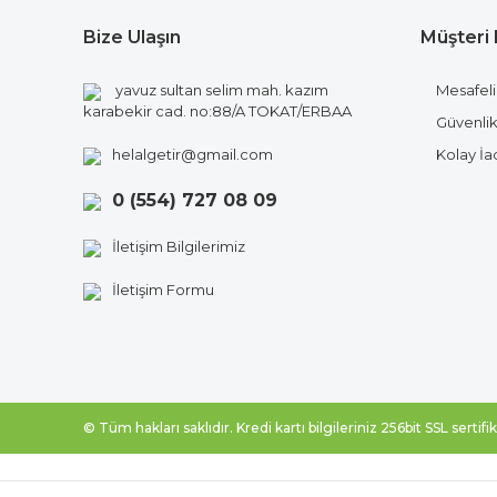
Bize Ulaşın
Müşteri 
yavuz sultan selim mah. kazım
Mesafeli
karabekir cad. no:88/A TOKAT/ERBAA
Güvenlik 
helalgetir@gmail.com
Kolay İ
0 (554) 727 08 09
İletişim Bilgilerimiz
İletişim Formu
© Tüm hakları saklıdır. Kredi kartı bilgileriniz 256bit SSL sertif