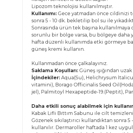
Lipozom teknolojisi kullanılmıştır.
Kullanımı:
Gece yatmadan önce cildinizi te
sonra 5 - 10 dk. bekletilip bol su ile yıka
Sonrasında ürün tek başına kullanılmaya de
sorunlu bir bölge varsa, bu bölgeye daha y
hafta düzenli kullanımda etki görmeye ba
güneş kremi kullanın.
Kullanmadan önce çalkalayınız.
Saklama Koşulları:
Güneş ışığından uzak 
İçindekiler:
Aqua(Su), Helichrysum İtalicu
vitamini), Borago Officinalis Seed Oil(Ho
jel), Palmitoyl Hexapeptide-19.(Peptit), P
Daha etkili sonuç alabilmek için kullanı
Kabak Lifli Bıttım Sabunu ile cilt temizleni
Gözenek sıkılaştırıcı kullandıktan sonra 5 -
kullanılır. Dermaroller haftada 1 kez uygul