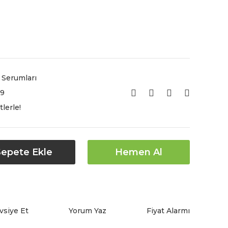
 Serumları
9
lerle!
Sepete Ekle
Hemen Al
vsiye Et
Yorum Yaz
Fiyat Alarmı