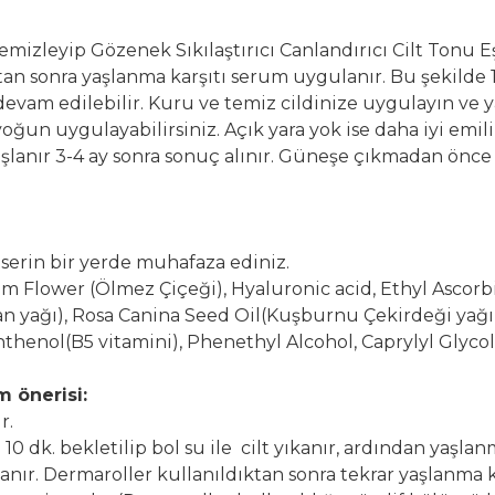
mizleyip Gözenek Sıkılaştırıcı Canlandırıcı Cilt Tonu 
dıktan sonra yaşlanma karşıtı serum uygulanır. Bu şekilde 
vam edilebilir. Kuru ve temiz cildinize uygulayın ve ya
oğun uygulayabilirsiniz. Açık yara yok ise daha iyi emil
şlanır 3-4 ay sonra sonuç alınır. Güneşe çıkmadan ön
serin bir yerde muhafaza ediniz.
m Flower (Ölmez Çiçeği), Hyaluronic acid, Ethyl Ascorbi
dan yağı), Rosa Canina Seed Oil(Kuşburnu Çekirdeği yağı
anthenol(B5 vitamini), Phenethyl Alcohol, Caprylyl Glyco
m önerisi:
r.
 10 dk. bekletilip bol su ile cilt yıkanır, ardından yaşla
anır. Dermaroller kullanıldıktan sonra tekrar yaşlanma k