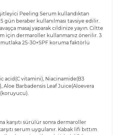
Eşitleyici Peeling Serum kullandıktan
15 gün beraber kullanılması tavsiye edilir.
vaşça masaj yaparak cildinize yayın. Ciltte
im için dermaroller kullanmanız önerilir. 3
ce mutlaka 25-30+SPF koruma faktörlü
c acid(C vitamini), Niacinamide(B3
), Aloe Barbadensis Leaf Juice(Aloevera
l(koruyucu).
nma karşıtı sürülür sonra dermaroller
arşıtı serum uygulanır. Kabak lifi bıttım