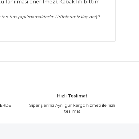
ullanılması önerilmez). Kabak lifi bıttım
rek tanıtım yapılmamaktadır. Ürünlerimiz ilaç değil,
ak tarafımıza iletebilirsiniz.
Hızlı Teslimat
LERDE
Siparişleriniz Aynı gün kargo hizmeti ile hızlı
teslimat