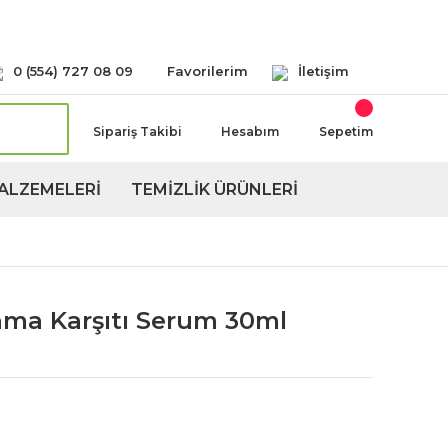
Seçeneğimiz Mevcuttur
0 (554) 727 08 09
Favorilerim
İletişim
Sipariş Takibi
Hesabım
Sepetim
ALZEMELERİ
TEMİZLİK ÜRÜNLERİ
nma Karşıtı Serum 30ml