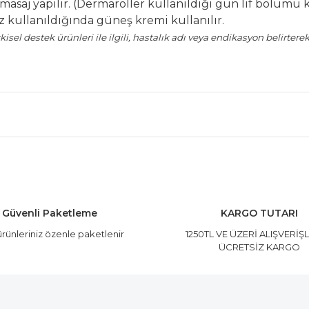
masaj yapılır. (Dermaroller kullanıldığı gün lif bölümü k
z kullanıldığında güneş kremi kullanılır.
tkisel destek ürünleri ile ilgili, hastalık adı veya endikasyon belirte
 ve diğer konularda yetersiz gördüğünüz noktaları öneri formunu kullanar
Bu ürüne ilk yorumu siz yapın!
Yorum Yaz
Güvenli Paketleme
KARGO TUTARI
rünleriniz özenle paketlenir
1250TL VE ÜZERİ ALIŞVERİŞ
ÜCRETSİZ KARGO