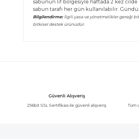
sabunun lif bölgesiyle haftada 2 kez cilde 
sabun tarafı her gün kullanılabilir. Gündü
Bilgilendirme:
İlgili yasa ve yönetmelikler gereği bi
bitkisel destek ürünüdür.
Bu ürünün fiyat bilgisi, resim, ürün açıklamalarında
Görüş ve önerileriniz için teşekkür ederiz.
Ürün resmi kalitesiz, bozuk veya görüntülenemiyor.
Ürün açıklamasında eksik bilgiler bulunuyor.
Ürün bilgilerinde hatalar bulunuyor.
Güvenli Alışveriş
Ürün fiyatı diğer sitelerden daha pahalı.
256bit SSL Sertifikası ile güvenli alışveriş
Tüm ü
Bu ürüne benzer farklı alternatifler olmalı.