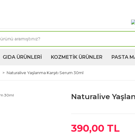
oktasına 1250TL ve üzeri kargo bedava! Kapıda Ödeme 
GIDA ÜRÜNLERİ
KOZMETİK ÜRÜNLER
PASTA M
ı
Naturalive Yaşlanma Karşıtı Serum 30ml
Naturalive Yaşla
390,00 TL