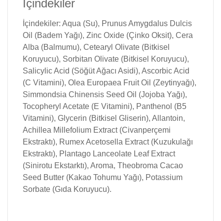
İçindekiler
İçindekiler: Aqua (Su), Prunus Amygdalus Dulcis
Oil (Badem Yağı), Zinc Oxide (Çinko Oksit), Cera
Alba (Balmumu), Cetearyl Olivate (Bitkisel
Koruyucu), Sorbitan Olivate (Bitkisel Koruyucu),
Salicylic Acid (Söğüt Ağacı Asidi), Ascorbic Acid
(C Vitamini), Olea Europaea Fruit Oil (Zeytinyağı),
Simmondsia Chinensis Seed Oil (Jojoba Yağı),
Tocopheryl Acetate (E Vitamini), Panthenol (B5
Vitamini), Glycerin (Bitkisel Gliserin), Allantoin,
Achillea Millefolium Extract (Civanperçemi
Ekstraktı), Rumex Acetosella Extract (Kuzukulağı
Ekstraktı), Plantago Lanceolate Leaf Extract
(Sinirotu Ekstarktı), Aroma, Theobroma Cacao
Seed Butter (Kakao Tohumu Yağı), Potassium
Sorbate (Gıda Koruyucu).