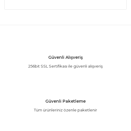
Bu ürünün fiyat bilgisi, resim, ürün açıklamalarında
ve diğer konularda yetersiz gördüğünüz noktaları
Bu ürüne ilk yorumu siz yapın!
öneri formunu kullanarak tarafımıza iletebilirsiniz.
Görüş ve önerileriniz için teşekkür ederiz.
Yorum Yaz
Ürün resmi kalitesiz, bozuk veya görüntülenemiyor.
Güvenli Alışveriş
Ürün açıklamasında eksik bilgiler bulunuyor.
256bit SSL Sertifikası ile güvenli alışveriş
Ürün bilgilerinde hatalar bulunuyor.
Ürün fiyatı diğer sitelerden daha pahalı.
Bu ürüne benzer farklı alternatifler olmalı.
Güvenli Paketleme
Tüm ürünleriniz özenle paketlenir
Gönder