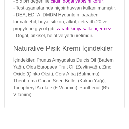
- 5.5 pH değeri ile
cildin doğal yapısını korur.
- Test aşamalarında hiçbir hayvan kullanılmamıştır.
- DEA, EDTA, DMDM Hydantoin, paraben,
formaldehit, boya, silikon, alkol, cetearth-20 ve
propylene glycol gibi
zararlı kimyasallar içermez.
- Doğal, bitkisel, helal ve yerli üretimdir.
Naturalive Pişik Kremi İçindekiler
İçindekiler: Prunus Amygdalus Dulcis Oil (Badem
Yağı), Olea Europaea Fruit Oil (Zeytinyağı), Zinc
Oxide (Çinko Oksit), Cera Alba (Balmumu),
Theobroma Cacao Seed Butter (Kakao Yağı),
Tocopheryl Acetate (E Vitamini), Panthenol (B5
Vitamini).
Bu ürünün fiyat bilgisi, resim, ürün açıklamalarında
ve diğer konularda yetersiz gördüğünüz noktaları
Bu ürüne ilk yorumu siz yapın!