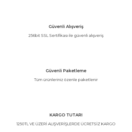
öneri formunu kullanarak tarafımıza iletebilirsiniz.
Görüş ve önerileriniz için teşekkür ederiz.
Yorum Yaz
Ürün resmi kalitesiz, bozuk veya görüntülenemiyor.
Güvenli Alışveriş
Ürün açıklamasında eksik bilgiler bulunuyor.
256bit SSL Sertifikası ile güvenli alışveriş
Ürün bilgilerinde hatalar bulunuyor.
Ürün fiyatı diğer sitelerden daha pahalı.
Bu ürüne benzer farklı alternatifler olmalı.
Güvenli Paketleme
Tüm ürünleriniz özenle paketlenir
Gönder
KARGO TUTARI
1250TL VE ÜZERİ ALIŞVERİŞLERDE ÜCRETSİZ KARGO