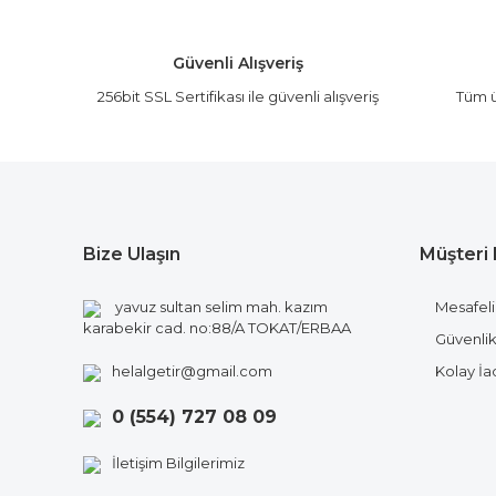
Ürün açıklamasında eksik bilgiler bulunuyor.
Ürün bilgilerinde hatalar bulunuyor.
Güvenli Alışveriş
Ürün fiyatı diğer sitelerden daha pahalı.
256bit SSL Sertifikası ile güvenli alışveriş
Tüm ü
Bu ürüne benzer farklı alternatifler olmalı.
Bize Ulaşın
Müşteri 
yavuz sultan selim mah. kazım
Mesafeli
karabekir cad. no:88/A TOKAT/ERBAA
Güvenlik 
helalgetir@gmail.com
Kolay İ
0 (554) 727 08 09
İletişim Bilgilerimiz