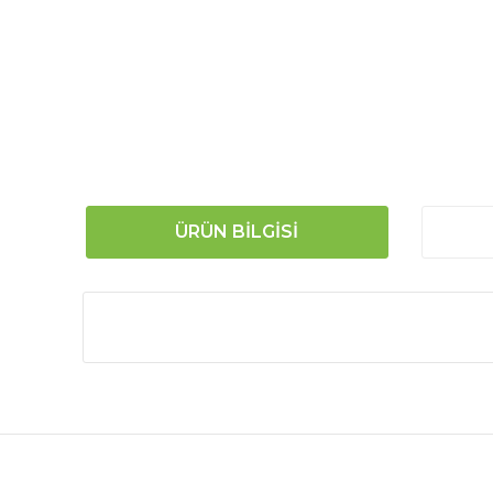
ÜRÜN BILGISI
Bu ürünün fiyat bilgisi, resim, ürün açıklamalarında
Görüş ve önerileriniz için teşekkür ederiz.
Ürün resmi kalitesiz, bozuk veya görüntülenemiyor.