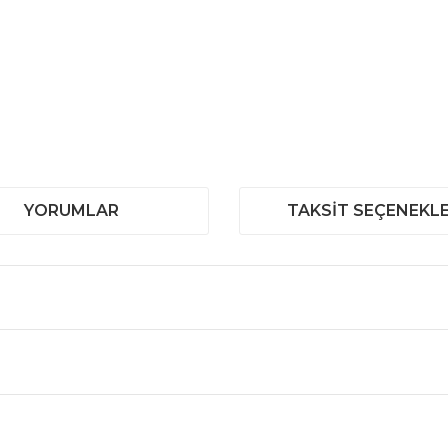
YORUMLAR
TAKSIT SEÇENEKLE
 ve diğer konularda yetersiz gördüğünüz noktaları öneri formunu kullanar
Bu ürüne ilk yorumu siz yapın!