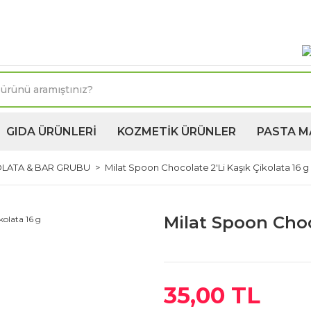
oktasına 1250TL ve üzeri kargo bedava! Kapıda Ödeme 
GIDA ÜRÜNLERİ
KOZMETİK ÜRÜNLER
PASTA M
OLATA & BAR GRUBU
Milat Spoon Chocolate 2'Li Kaşık Çikolata 16 g
Milat Spoon Choco
35,00 TL