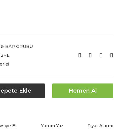
 & BAR GRUBU
2RE
erle!
Sepete Ekle
Hemen Al
vsiye Et
Yorum Yaz
Fiyat Alarmı