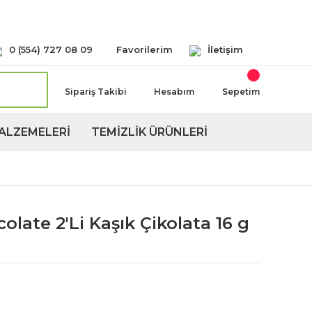
Seçeneğimiz Mevcuttur
0 (554) 727 08 09
Favorilerim
İletişim
Sipariş Takibi
Hesabım
Sepetim
ALZEMELERİ
TEMİZLİK ÜRÜNLERİ
late 2'Li Kaşık Çikolata 16 g