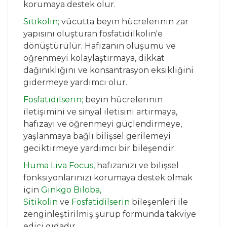
korumaya destek olur.
Sitikolin;
vücutta beyin hücrelerinin zar
yapısını oluşturan fosfatidilkolin'e
dönüştürülür. Hafızanın oluşumu ve
öğrenmeyi kolaylaştırmaya, dikkat
dağınıklığını ve konsantrasyon eksikliğini
gidermeye yardımcı olur.
Fosfatidilserin;
beyin hücrelerinin
iletişimini ve sinyal iletisini artırmaya,
hafızayı ve öğrenmeyi güçlendirmeye,
yaşlanmaya bağlı bilişsel gerilemeyi
geciktirmeye yardımcı bir bileşendir.
Huma Liva Focus,
hafızanızı ve bilişsel
fonksiyonlarınızı korumaya destek olmak
için
Ginkgo Biloba,
Sitikolin
ve
Fosfatidilserin
bileşenleri ile
zenginleştirilmiş şurup formunda takviye
edici gıdadır.