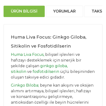
ÜRÜN BILGISI
YORUMLAR
TAKSIT
Huma Liva Focus: Ginkgo Giloba,
Sitikolin ve Fosfotidilserin
Huma Liva Focus,
bilişsel işlevleri ve
hafızayı desteklemek için sinerjik bir
şekilde çalışan
ginkgo giloba,
sitikolin
ve
fosfotidilserin
üçlü bileşininden
oluşan takviye edici gıdadır.
Ginkgo Biloba;
beyne kan akışını ve oksijen
alımını artırmaya, bilişsel işlevleri, hafızayı
ve konsantrasyonu geliştirmeye,
antioksidan özelliği ile beyin hücrelerini