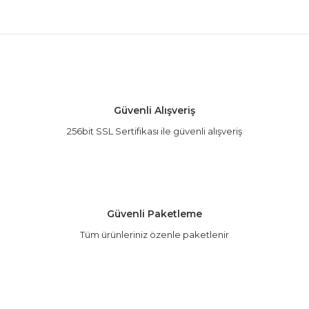
Bu ürünün fiyat bilgisi, resim, ürün açıklamalarında
ve diğer konularda yetersiz gördüğünüz noktaları
Bu ürüne ilk yorumu siz yapın!
öneri formunu kullanarak tarafımıza iletebilirsiniz.
Görüş ve önerileriniz için teşekkür ederiz.
Yorum Yaz
Ürün resmi kalitesiz, bozuk veya görüntülenemiyor.
Güvenli Alışveriş
Ürün açıklamasında eksik bilgiler bulunuyor.
256bit SSL Sertifikası ile güvenli alışveriş
Ürün bilgilerinde hatalar bulunuyor.
Ürün fiyatı diğer sitelerden daha pahalı.
Bu ürüne benzer farklı alternatifler olmalı.
Güvenli Paketleme
Tüm ürünleriniz özenle paketlenir
Gönder