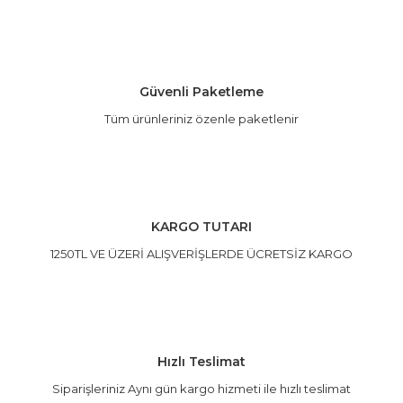
Ürün fiyatı diğer sitelerden daha pahalı.
Bu ürüne benzer farklı alternatifler olmalı.
Güvenli Paketleme
Tüm ürünleriniz özenle paketlenir
Gönder
KARGO TUTARI
1250TL VE ÜZERİ ALIŞVERİŞLERDE ÜCRETSİZ KARGO
Hızlı Teslimat
Siparişleriniz Aynı gün kargo hizmeti ile hızlı teslimat