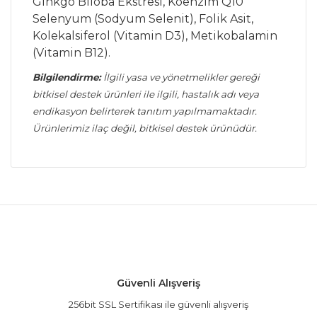
Ginkgo Biloba Ekstresi, Koenzim Q10
Selenyum (Sodyum Selenit), Folik Asit,
Kolekalsiferol (Vitamin D3), Metikobalamin
(Vitamin B12).
Bilgilendirme:
İlgili yasa ve yönetmelikler gereği
bitkisel destek ürünleri ile ilgili, hastalık adı veya
endikasyon belirterek tanıtım yapılmamaktadır.
Ürünlerimiz ilaç değil, bitkisel destek ürünüdür.
Bu ürünün fiyat bilgisi, resim, ürün açıklamalarında
ve diğer konularda yetersiz gördüğünüz noktaları
Bu ürüne ilk yorumu siz yapın!
öneri formunu kullanarak tarafımıza iletebilirsiniz.
Görüş ve önerileriniz için teşekkür ederiz.
Yorum Yaz
Ürün resmi kalitesiz, bozuk veya görüntülenemiyor.
Güvenli Alışveriş
Ürün açıklamasında eksik bilgiler bulunuyor.
256bit SSL Sertifikası ile güvenli alışveriş
Ürün bilgilerinde hatalar bulunuyor.