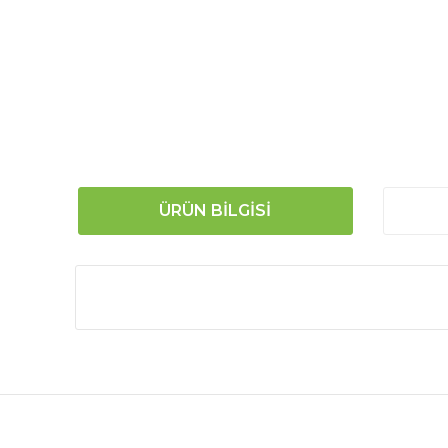
ÜRÜN BILGISI
Bu ürünün fiyat bilgisi, resim, ürün açıklamalarında
Görüş ve önerileriniz için teşekkür ederiz.
Macun
Ürün resmi kalitesiz, bozuk veya görüntülenemiyor.