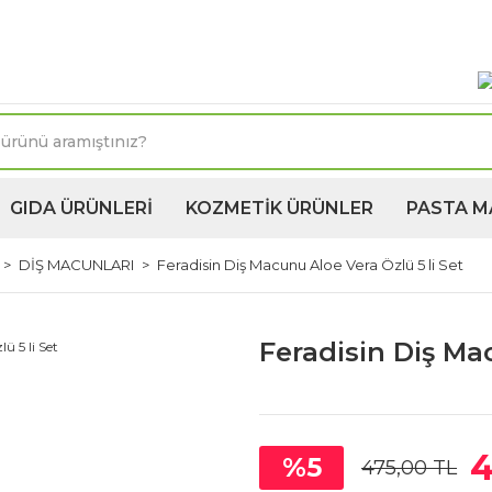
oktasına 1250TL ve üzeri kargo bedava! Kapıda Ödeme 
GIDA ÜRÜNLERİ
KOZMETİK ÜRÜNLER
PASTA M
DİŞ MACUNLARI
Feradisin Diş Macunu Aloe Vera Özlü 5 li Set
Feradisin Diş Ma
4
%5
475,00 TL