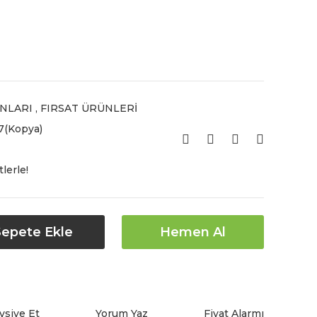
NLARI
,
FIRSAT ÜRÜNLERİ
(Kopya)
lerle!
Sepete Ekle
Hemen Al
vsiye Et
Yorum Yaz
Fiyat Alarmı