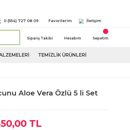
Seçeneğimiz Mevcuttur
0 (554) 727 08 09
Favorilerim
İletişim
Sipariş Takibi
Hesabım
Sepetim
ALZEMELERİ
TEMİZLİK ÜRÜNLERİ
cunu Aloe Vera Özlü 5 li Set
50,00 TL