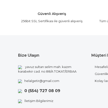
Ürün açıklamasında eksik bilgiler bulunuyor.
Bu macun kaç miligram
Ürün bilgilerinde hatalar bulunuyor.
Güvenli Alışveriş
Muhammed Hızarcı | 24/08/2025
Ürün fiyatı diğer sitelerden daha pahalı.
256bit SSL Sertifikası ile güvenli alışveriş
Tüm ü
Bu ürüne benzer farklı alternatifler olmalı.
Yorum Yaz
Bize Ulaşın
Müşteri 
yavuz sultan selim mah. kazım
Mesafeli
karabekir cad. no:88/A TOKAT/ERBAA
Güvenlik 
helalgetir@gmail.com
Kolay İ
0 (554) 727 08 09
İletişim Bilgilerimiz