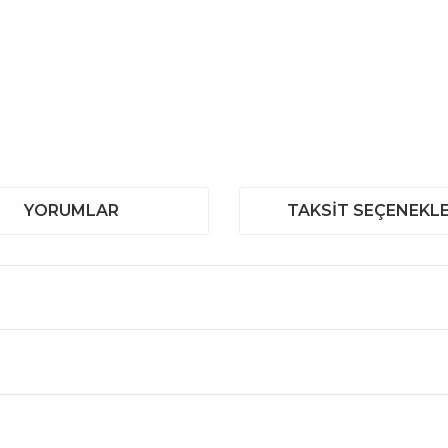
YORUMLAR
TAKSIT SEÇENEKLE
 ve diğer konularda yetersiz gördüğünüz noktaları öneri formunu kullanar