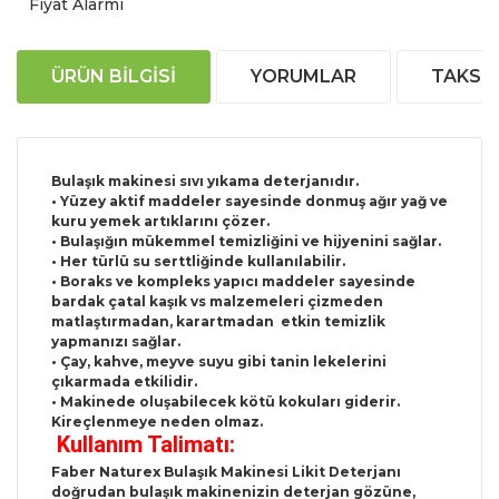
Fiyat Alarmı
ÜRÜN BILGISI
YORUMLAR
TAKSIT
Bulaşık makinesi sıvı yıkama deterjanıdır.
• Yüzey aktif maddeler sayesinde donmuş ağır yağ ve
kuru yemek artıklarını çözer.
• Bulaşığın mükemmel temizliğini ve hijyenini sağlar.
• Her türlü su serttliğinde kullanılabilir.
• Boraks ve kompleks yapıcı maddeler sayesinde
bardak çatal kaşık vs malzemeleri çizmeden
matlaştırmadan, karartmadan etkin temizlik
yapmanızı sağlar.
• Çay, kahve, meyve suyu gibi tanin lekelerini
çıkarmada etkilidir.
• Makinede oluşabilecek kötü kokuları giderir.
Kireçlenmeye neden olmaz.
Kullanım Talimatı:
Faber Naturex Bulaşık Makinesi Likit Deterjanı
doğrudan bulaşık makinenizin deterjan gözüne,