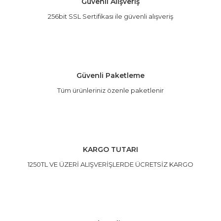
Güvenli Alışveriş
görüntülenemiyor.
256bit SSL Sertifikası ile güvenli alışveriş
Ürün açıklamasında eksik bilgiler
bulunuyor.
Ürün bilgilerinde hatalar bulunuyor.
Ürün fiyatı diğer sitelerden daha pahalı.
Bu ürüne benzer farklı alternatifler
Güvenli Paketleme
olmalı.
Tüm ürünleriniz özenle paketlenir
Gönder
KARGO TUTARI
1250TL VE ÜZERİ ALIŞVERİŞLERDE ÜCRETSİZ KARGO