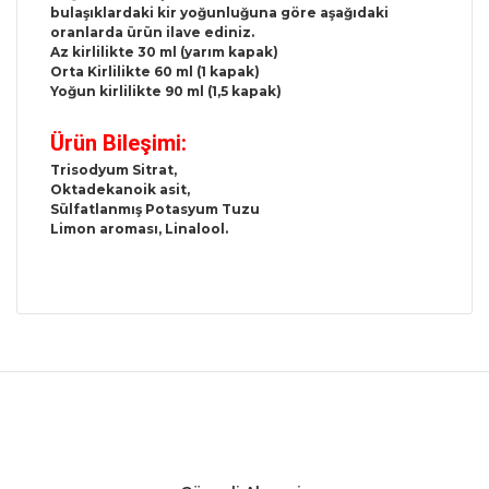
bulaşıklardaki kir yoğunluğuna göre aşağıdaki
oranlarda ürün ilave ediniz.
Az kirlilikte 30 ml (yarım kapak)
Orta Kirlilikte 60 ml (1 kapak)
Yoğun kirlilikte 90 ml (1,5 kapak)
Ürün Bileşimi:
Trisodyum Sitrat,
Oktadekanoik asit,
Sülfatlanmış Potasyum Tuzu
Limon aroması, Linalool.
Bu ürünün fiyat bilgisi, resim, ürün
açıklamalarında ve diğer konularda
Bu ürüne ilk yorumu siz yapın!
yetersiz gördüğünüz noktaları öneri
formunu kullanarak tarafımıza
iletebilirsiniz.
Yorum Yaz
Görüş ve önerileriniz için teşekkür ederiz.
Ürün resmi kalitesiz, bozuk veya