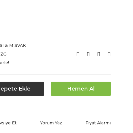
SI & MİSVAK
8ZG
erle!
Sepete Ekle
Hemen Al
vsiye Et
Yorum Yaz
Fiyat Alarmı