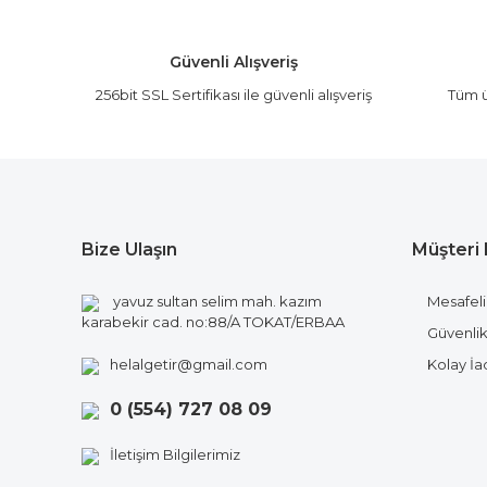
Ürün açıklamasında eksik bilgiler bulunuyor.
Ürün bilgilerinde hatalar bulunuyor.
Güvenli Alışveriş
Ürün fiyatı diğer sitelerden daha pahalı.
256bit SSL Sertifikası ile güvenli alışveriş
Tüm ü
Bu ürüne benzer farklı alternatifler olmalı.
Bize Ulaşın
Müşteri 
yavuz sultan selim mah. kazım
Mesafeli
karabekir cad. no:88/A TOKAT/ERBAA
Güvenlik 
helalgetir@gmail.com
Kolay İ
0 (554) 727 08 09
İletişim Bilgilerimiz