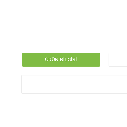
ÜRÜN BILGISI
Bu ürünün fiyat bilgisi, resim, ürün açıklamalarında
Görüş ve önerileriniz için teşekkür ederiz.
Ürün resmi kalitesiz, bozuk veya görüntülenemiyor.