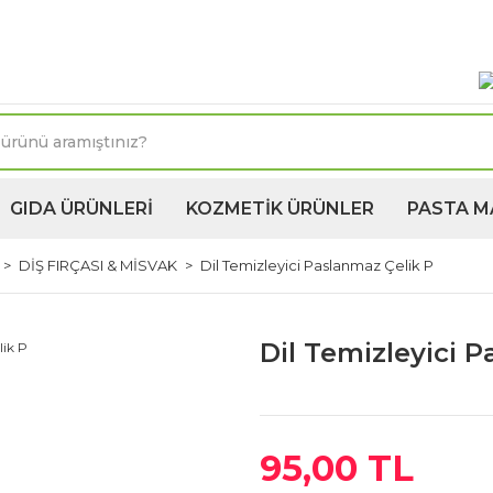
oktasına 1250TL ve üzeri kargo bedava! Kapıda Ödeme 
GIDA ÜRÜNLERİ
KOZMETİK ÜRÜNLER
PASTA M
DİŞ FIRÇASI & MİSVAK
Dil Temizleyici Paslanmaz Çelik P
Dil Temizleyici 
95,00 TL