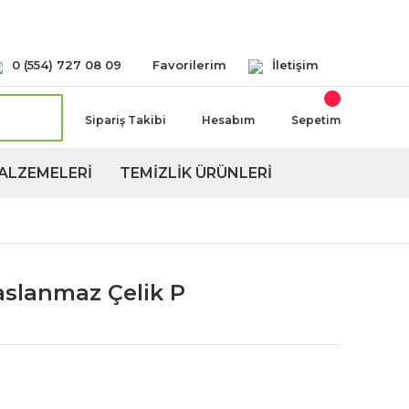
Seçeneğimiz Mevcuttur
0 (554) 727 08 09
Favorilerim
İletişim
Sipariş Takibi
Hesabım
Sepetim
ALZEMELERİ
TEMİZLİK ÜRÜNLERİ
Paslanmaz Çelik P