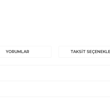
YORUMLAR
TAKSIT SEÇENEKLE
 ve diğer konularda yetersiz gördüğünüz noktaları öneri formunu kullanar
Bu ürüne ilk yorumu siz yapın!