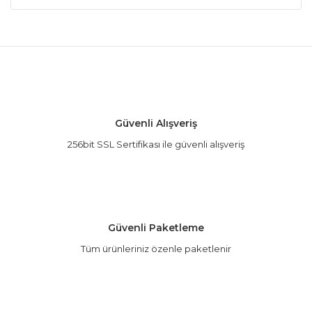
Bu ürünün fiyat bilgisi, resim, ürün açıklamalarında
ve diğer konularda yetersiz gördüğünüz noktaları
Bu ürüne ilk yorumu siz yapın!
öneri formunu kullanarak tarafımıza iletebilirsiniz.
Görüş ve önerileriniz için teşekkür ederiz.
Yorum Yaz
Ürün resmi kalitesiz, bozuk veya görüntülenemiyor.
Güvenli Alışveriş
Ürün açıklamasında eksik bilgiler bulunuyor.
256bit SSL Sertifikası ile güvenli alışveriş
Ürün bilgilerinde hatalar bulunuyor.
Ürün fiyatı diğer sitelerden daha pahalı.
Bu ürüne benzer farklı alternatifler olmalı.
Güvenli Paketleme
Tüm ürünleriniz özenle paketlenir
Gönder