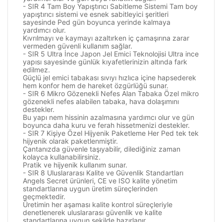
- SIR 4 Tam Boy Yapıştırıcı Sabitleme Sistemi Tam boy
yapıştırıcı sistemi ve esnek sabitleyici şeritleri
sayesinde Ped gün boyunca yerinde kalmaya
yardımcı olur.
Kıvrılmayı ve kaymayı azaltırken iç çamaşırına zarar
vermeden güvenli kullanım sağlar.
- SIR 5 Ultra İnce Japon Jel Emici Teknolojisi Ultra ince
yapısı sayesinde günlük kıyafetlerinizin altında fark
edilmez.
Güçlü jel emici tabakası sıvıyı hızlıca içine hapsederek
hem konfor hem de hareket özgürlüğü sunar.
- SIR 6 Mikro Gözenekli Nefes Alan Tabaka Özel mikro
gözenekli nefes alabilen tabaka, hava dolaşımını
destekler.
Bu yapı nem hissinin azalmasına yardımcı olur ve gün
boyunca daha kuru ve ferah hissetmenizi destekler.
- SIR 7 Kişiye Özel Hijyenik Paketleme Her Ped tek tek
hijyenik olarak paketlenmiştir.
Çantanızda güvenle taşıyabilir, dilediğiniz zaman
kolayca kullanabilirsiniz.
Pratik ve hijyenik kullanım sunar.
- SIR 8 Uluslararası Kalite ve Güvenlik Standartları
Angels Secret ürünleri, CE ve ISO kalite yönetim
standartlarına uygun üretim süreçlerinden
geçmektedir.
Üretimin her aşaması kalite kontrol süreçleriyle
denetlenerek uluslararası güvenlik ve kalite
standartlarına uygun şekilde hazırlanır.