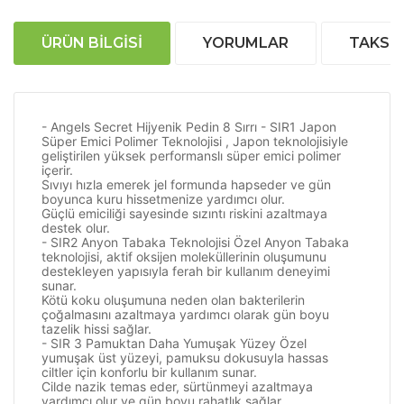
ÜRÜN BILGISI
YORUMLAR
TAKSIT
- Angels Secret Hijyenik Pedin 8 Sırrı - SIR1 Japon
Süper Emici Polimer Teknolojisi , Japon teknolojisiyle
geliştirilen yüksek performanslı süper emici polimer
içerir.
Sıvıyı hızla emerek jel formunda hapseder ve gün
boyunca kuru hissetmenize yardımcı olur.
Güçlü emiciliği sayesinde sızıntı riskini azaltmaya
destek olur.
- SIR2 Anyon Tabaka Teknolojisi Özel Anyon Tabaka
teknolojisi, aktif oksijen moleküllerinin oluşumunu
destekleyen yapısıyla ferah bir kullanım deneyimi
sunar.
Kötü koku oluşumuna neden olan bakterilerin
çoğalmasını azaltmaya yardımcı olarak gün boyu
tazelik hissi sağlar.
- SIR 3 Pamuktan Daha Yumuşak Yüzey Özel
yumuşak üst yüzeyi, pamuksu dokusuyla hassas
ciltler için konforlu bir kullanım sunar.
Cilde nazik temas eder, sürtünmeyi azaltmaya
yardımcı olur ve gün boyu rahatlık sağlar.