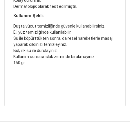
Kolay durulanır.
Dermatolojik olarak test edilmiştir.
Kullanım Şekli:
Duşta vücut temizliğinde güvenle kullanabilirsiniz.
El, yüz temizliğinde kullanılabilir.
Su ile köpürttükten sonra, dairesel hareketlerle masaj
yaparak cildinizi temizleyiniz.
Bol, ılık su ile durulayınız.
Kullanım sonrası ıslak zeminde bırakmayınız.
150 gr.
Bu ürünün fiyat bilgisi, resim, ürün açıklamalarında
ve diğer konularda yetersiz gördüğünüz noktaları
Bu ürüne ilk yorumu siz yapın!
öneri formunu kullanarak tarafımıza iletebilirsiniz.