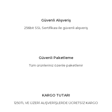
Görüş ve önerileriniz için teşekkür ederiz.
Yorum Yaz
Ürün resmi kalitesiz, bozuk veya görüntülenemiyor.
Güvenli Alışveriş
Ürün açıklamasında eksik bilgiler bulunuyor.
256bit SSL Sertifikası ile güvenli alışveriş
Ürün bilgilerinde hatalar bulunuyor.
Ürün fiyatı diğer sitelerden daha pahalı.
Bu ürüne benzer farklı alternatifler olmalı.
Güvenli Paketleme
Tüm ürünleriniz özenle paketlenir
Gönder
KARGO TUTARI
1250TL VE ÜZERİ ALIŞVERİŞLERDE ÜCRETSİZ KARGO