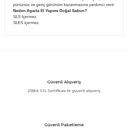
pürüzsüz ve genç görünüm kazanmasına yardımcı verir.
Neden Agarta El Yapımı Doğal Sabun?
SLS İçermez.
SLES içermez.
Bu ürünün fiyat bilgisi, resim, ürün açıklamalarında
ve diğer konularda yetersiz gördüğünüz noktaları
Bu ürüne ilk yorumu siz yapın!
öneri formunu kullanarak tarafımıza iletebilirsiniz.
Görüş ve önerileriniz için teşekkür ederiz.
Yorum Yaz
Ürün resmi kalitesiz, bozuk veya görüntülenemiyor.
Güvenli Alışveriş
Ürün açıklamasında eksik bilgiler bulunuyor.
256bit SSL Sertifikası ile güvenli alışveriş
Ürün bilgilerinde hatalar bulunuyor.
Ürün fiyatı diğer sitelerden daha pahalı.
Bu ürüne benzer farklı alternatifler olmalı.
Güvenli Paketleme