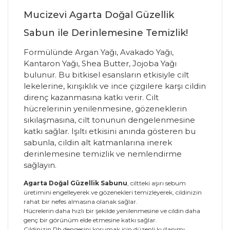
Mucizevi Agarta Doğal Güzellik
Sabun ile Derinlemesine Temizlik!
Formülünde Argan Yağı, Avakado Yağı,
Kantaron Yağı, Shea Butter, Jojoba Yağı
bulunur. Bu bitkisel esansların etkisiyle cilt
lekelerine, kırışıklık ve ince çizgilere karşı cildin
direnç kazanmasına katkı verir. Cilt
hücrelerinin yenilenmesine, gözeneklerin
sıkılaşmasına, cilt tonunun dengelenmesine
katkı sağlar. Işıltı etkisini anında gösteren bu
sabunla, cildin alt katmanlarına inerek
derinlemesine temizlik ve nemlendirme
sağlayın.
Agarta Doğal Güzellik Sabunu
, ciltteki aşırı sebum
üretimini engelleyerek ve gözenekleri temizleyerek, cildinizin
rahat bir nefes almasına olanak sağlar.
Hücrelerin daha hızlı bir şekilde yenilenmesine ve cildin daha
genç bir görünüm elde etmesine katkı sağlar.
Cildinizin Ph dengesini korumak için düzenli kullanımı