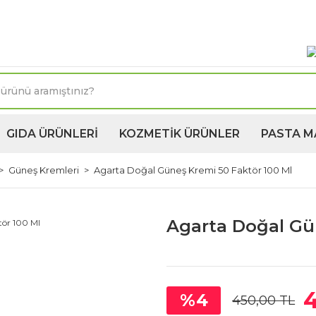
oktasına 1250TL ve üzeri kargo bedava! Kapıda Ödeme 
GIDA ÜRÜNLERİ
KOZMETİK ÜRÜNLER
PASTA M
Güneş Kremleri
Agarta Doğal Güneş Kremi 50 Faktör 100 Ml
Agarta Doğal Gü
%4
450,00 TL