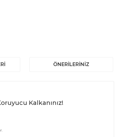
RI
ÖNERILERINIZ
Koruyucu Kalkanınız!
r.