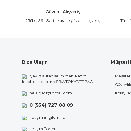
Ürün bilgilerinde hatalar bulunuyor.
Güvenli Alışveriş
Ürün fiyatı diğer sitelerden daha pahalı.
256bit SSL Sertifikası ile güvenli alışveriş
Tüm ü
Bu ürüne benzer farklı alternatifler olmalı.
Bize Ulaşın
Müşteri 
yavuz sultan selim mah. kazım
Mesafeli
karabekir cad. no:88/A TOKAT/ERBAA
Güvenlik 
helalgetir@gmail.com
Kolay İ
0 (554) 727 08 09
İletişim Bilgilerimiz
İletişim Formu