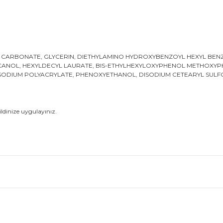
 CARBONATE, GLYCERIN, DIETHYLAMINO HYDROXYBENZOYL HEXYL BENZO
ECANOL, HEXYLDECYL LAURATE, BIS-ETHYLHEXYLOXYPHENOL METHOXYP
 SODIUM POLYACRYLATE, PHENOXYETHANOL, DISODIUM CETEARYL SULFO
ldinize uygulayınız.
 ve diğer konularda yetersiz gördüğünüz noktaları öneri formunu kullanar
Bu ürüne ilk yorumu siz yapın!
Yorum Yaz