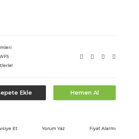
mleri
WF5
lerle!
Sepete Ekle
Hemen Al
vsiye Et
Yorum Yaz
Fiyat Alarmı