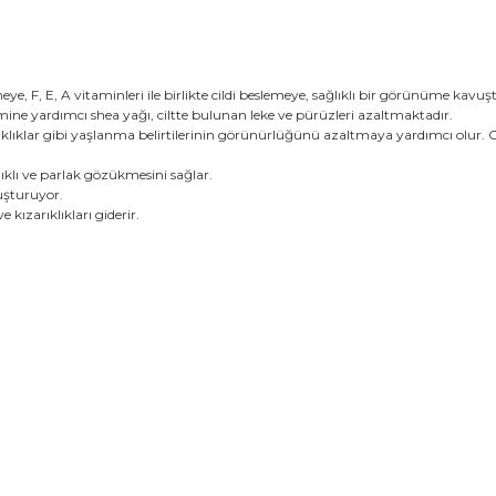
ye, F, E, A vitaminleri ile birlikte cildi beslemeye, sağlıklı bir görünüme kavuş
mine yardımcı shea yağı, ciltte bulunan leke ve pürüzleri azaltmaktadır.
ırışıklıklar gibi yaşlanma belirtilerinin görünürlüğünü azaltmaya yardımcı olur. 
lıklı ve parlak gözükmesini sağlar.
luşturuyor.
 kızarıklıkları giderir.