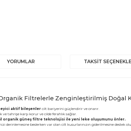
YORUMLAR
TAKSIT SEÇENEKLE
rganik Filtrelerle Zenginleştirilmiş Doğal 
eyici aktif bileşenler
cilt bariyerini güçlendirir ve onarır.
k ve tahrişe karşı korur ve cilde ferahlık sağlar.
l organik güneş filtre teknolojisi ile yeni leke oluşumunu önler.
zi derinlemesine beslerken var olan cilt kusurlarınızın giderilmesine destek olu