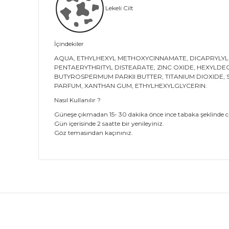
Lekeli Cilt
İçindekiler
AQUA, ETHYLHEXYL METHOXYCINNAMATE, DICAPRYLYL
PENTAERYTHRITYL DISTEARATE, ZINC OXIDE, HEXYLD
BUTYROSPERMUM PARKII BUTTER, TITANIUM DIOXIDE,
PARFUM, XANTHAN GUM, ETHYLHEXYLGLYCERIN.
Nasıl Kullanılır ?
Güneşe çıkmadan 15- 30 dakika önce ince tabaka şeklinde ci
Gün içerisinde 2 saatte bir yenileyiniz.
Göz temasından kaçınınız.
Bu ürünün fiyat bilgisi, resim, ürün açıklamalarında
Görüş ve önerileriniz için teşekkür ederiz.
Ürün resmi kalitesiz, bozuk veya görüntülenemiyor.
Ürün açıklamasında eksik bilgiler bulunuyor.