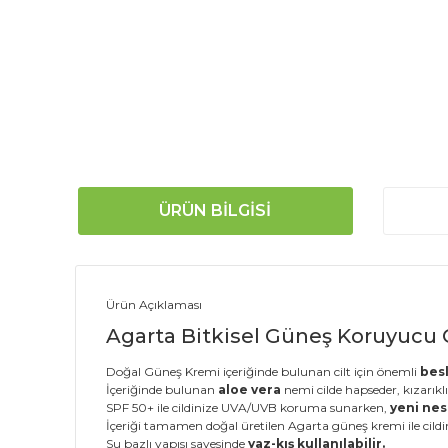
ÜRÜN BILGISI
Ürün Açıklaması
Agarta Bitkisel Güneş Koruyucu O
Doğal Güneş Kremi içeriğinde bulunan cilt için önemli
besl
İçeriğinde bulunan
aloe vera
nemi cilde hapseder, kızarıklı
SPF 50+ ile cildinize UVA/UVB koruma sunarken,
yeni nesi
İçeriği tamamen doğal üretilen Agarta güneş kremi ile cildini
Su bazlı yapısı sayesinde
yaz-kış kullanılabilir.