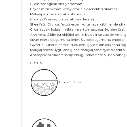
Cildinizde ağırlık hissi yaratmaz.
Beyaz iz bırakmaz. Kolay emilir. Gözenekleri tıkamaz.
Makyaj altı bazı olarak kullanılabilir.
Cildin pH’ına uygun olarak tasarlanmıştır.
Shea Yağı; Cildi dış faktörlerden korumaya, cildi nemlendirme
Cildimizdeki kolajen miktarını arttırmaktadır. Kolajen üreti
Aloe Vera; Cildin esnekliğini artırır bu da ince çizgiler ve k
Siyah nokta oluşumunu önler. Sivilce oluşumunu engeller.
Glycerin; Gliserin nem tutucu özelliğiyle cildin çok daha sağ
Makyaj öncesi uygulandığında makyaj sabitleyici bir etki o
Antiseptik özelliklere sahip olduğundan ciltte oluşan tahriş ve
Cilt Tipi
Tüm Cilt Tipleri