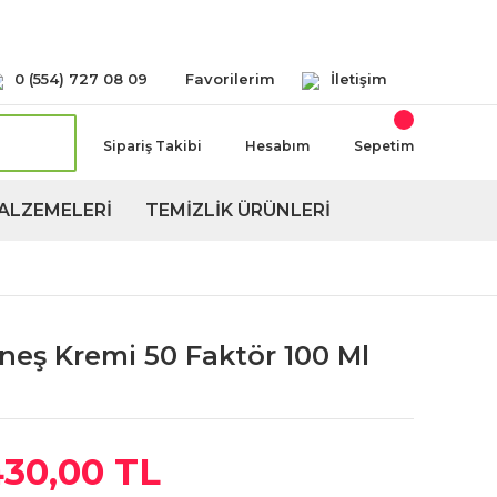
Seçeneğimiz Mevcuttur
0 (554) 727 08 09
Favorilerim
İletişim
Sipariş Takibi
Hesabım
Sepetim
ALZEMELERİ
TEMİZLİK ÜRÜNLERİ
neş Kremi 50 Faktör 100 Ml
430,00 TL