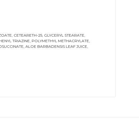
ATE, CETEARETH-25, GLYCERYL STEARATE,
HENYL TRIAZINE, POLYMETHYL METHACRYLATE,
SUCCINATE, ALOE BARBADENSIS LEAF JUICE,
ak tarafımıza iletebilirsiniz.