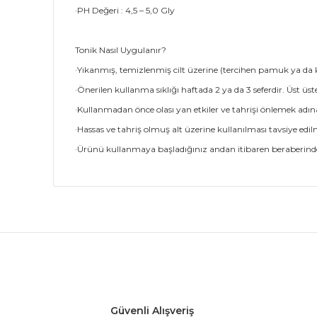
·PH Değeri : 4,5 – 5,0 Gly
Tonik Nasıl Uygulanır?
·Yıkanmış, temizlenmiş cilt üzerine (tercihen pamuk ya da 
·Önerilen kullanma sıklığı haftada 2 ya da 3 seferdir. Üst ü
·Kullanmadan önce olası yan etkiler ve tahrişi önlemek adın
·Hassas ve tahriş olmuş alt üzerine kullanılması tavsiye edi
·Ürünü kullanmaya başladığınız andan itibaren beraberi
Bu ürünün fiyat bilgisi, resim, ürün açıklamalarında
Görüş ve önerileriniz için teşekkür ederiz.
cilt tipine göre al
Ürün resmi kalitesiz, bozuk veya görüntülenemiyor.
Ürün açıklamasında eksik bilgiler bulunuyor.
Bana yağlanma yaptı kullanamıyorum cilt tipinize uy
Ürün bilgilerinde hatalar bulunuyor.
Güvenli Alışveriş
merve tunali | 19/04/2023