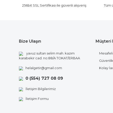
Ürün fiyatı diğer sitelerden daha pahalı.
256bit SSL Sertifikası ile güvenli alışveriş
Tüm ü
Bu ürüne benzer farklı alternatifler olmalı.
Yorum Yaz
Bize Ulaşın
Müşteri 
yavuz sultan selim mah. kazım
Mesafeli
karabekir cad. no:88/A TOKAT/ERBAA
Güvenlik 
helalgetir@gmail.com
Kolay İ
0 (554) 727 08 09
İletişim Bilgilerimiz
İletişim Formu