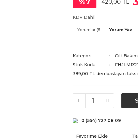
%7
420,00 TL
KDV Dahil
Yorumlar (5)
Yorum Yaz
Kategori
Cilt Bakım
Stok Kodu
FHJLMR2
389,00 TL den başlayan taksit
0 (554) 727 08 09
Ta