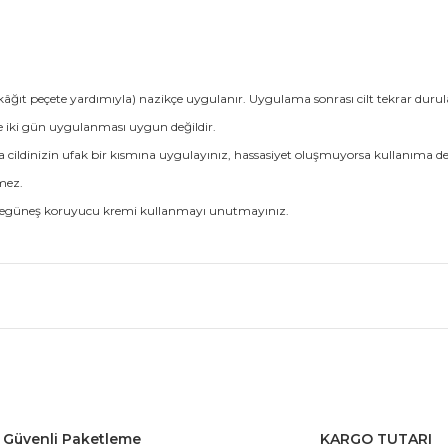
kâğıt peçete yardımıyla) nazikçe uygulanır. Uygulama sonrası cilt tekrar durul
ste iki gün uygulanması uygun değildir.
a cildinizin ufak bir kısmına uygulayınız, hassasiyet oluşmuyorsa kullanıma de
lmez.
ndegüneş koruyucu kremi kullanmayı unutmayınız.
 ve diğer konularda yetersiz gördüğünüz noktaları öneri formunu kullanar
gun olmayabiliyor bende yağlama yapması bundan kaynaklı
Güvenli Paketleme
KARGO TUTARI