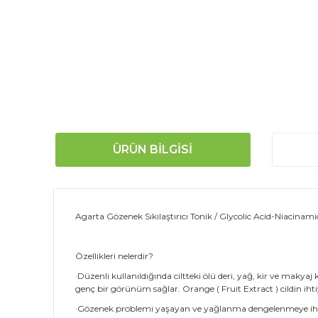
ÜRÜN BILGISI
Agarta Gözenek Sıkılaştırıcı Tonik / Glycolic Acid-Niacina
Özellikleri nelerdir?
·Düzenli kullanıldığında ciltteki ölü deri, yağ, kir ve makyaj
genç bir görünüm sağlar. Orange ( Fruit Extract ) cildin iht
·Gözenek problemi yaşayan ve yağlanma dengelenmeye ihtiya