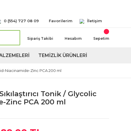
Seçeneğimiz Mevcuttur
0 (554) 727 08 09
Favorilerim
İletişim
Sipariş Takibi
Hesabım
Sepetim
ALZEMELERİ
TEMİZLİK ÜRÜNLERİ
 Acid-Niacinamide-Zinc PCA 200 ml
kılaştırıcı Tonik / Glycolic
e-Zinc PCA 200 ml