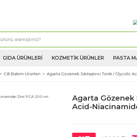
oktasına 1250TL ve üzeri kargo bedava! Kapıda Ödeme 
GIDA ÜRÜNLERİ
KOZMETİK ÜRÜNLER
PASTA M
Cilt Bakım Ürünleri
Agarta Gözenek Sıkılaştırıcı Tonik / Glycolic
Agarta Gözenek Sı
Acid-Niacinamid