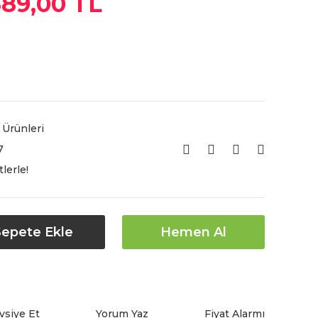
389,00 TL
 Ürünleri
7
lerle!
Sepete Ekle
Hemen Al
vsiye Et
Yorum Yaz
Fiyat Alarmı