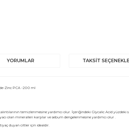
YORUMLAR
TAKSIT SEÇENEKLE
mide-Zinc PCA -200 ml
 kalıntılarının temizlenmesine yardımcı olur. İçeriğindeki Glycalic Acid yüzdeki si
iyacı olan mineralleri karşılar ve sebum dengelenmesine yardımcı olur .
ç duyan ciltler için idealdir.