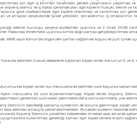
eştirilmesi için ilgili iş birimleri tarafından gerekli çalışmaların yapılması v
ve alışveriş sitemiz ile iş ilişkisi içerisinde olan ilgili kişilerin hukuki, teknik v
iyaçlarına göre özelleştirilerek ilgili kişilere önerilmesi ve tanıtılması için g
ları ve amaçları çerçevesinde Şirket yetkilileri, iştiraklerimiz, iş ortaklarımı
layacağı ödeme kuruluşu çerçeve sözleşmesi uyarınca ve 9 Ocak 2008 tarihl
er Hakkında Yönetmelik uyarınca kimlik doğrulaması gerçekleştirilmesi amacıy
linde, 6698 sayılı Kanun’da öngörülen şartları sağlamak koşulu ile yurt içinde üç
Yukarıda belirtilen hukuki sebeplerle toplanan kişisel veriler Kanun’un 5. ve 6.
 durumunda kişisel verileri bu mevzuatlarda belirtilen süre boyunca saklamakt
lişkin mevzuatta bir süre düzenlenmemişse, Kişisel Veriler Alışveriş Sitemiz’i
işlenmesini gerektiren süre kadar işlenmekte daha sonra silinmekte, yok edilm
eriş Sitemiz’in belirlediği saklama sürelerinin de sonuna gelinmişse; kişisel ve
anın tesis edilmesi amacıyla saklanabilmektedir. Buradaki sürelerin tesisinde ba
larda Alışveriş Sitemiz’e yöneltilen taleplerdeki örnekler esas alınarak saklam
yuşmazlıkta kullanılması gerektiği zaman ilgili kişisel verilere erişim sağla
r.