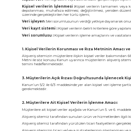
Kişisel verilerin İşlenmesi :
Kişisel verilerin tamamen veya k
depolanması, muhafaza edilmesi, değiştirilmesi, yeniden düzenlenm
üzerinde gerçekleştirilen her türlü işlemi,
Veri işleyen :
Veri sorumlusunun verdiği yetkiye dayanarak onun ad
Veri kayıt sistemi :
Kişisel verilerin belirli kriterlere göre yapıla
Veri sorumlusu :
Kişisel verilerin işleme amaçlarını ve vasıtala
1. Kişisel Verilerin Korunması ve Rıza Metninin Amacı 
Alışveriş sitemizin müşterilere ilişkin kişisel veriler bakımından
Metni ile söz konusu Kanun uyarınca müşterilerin alışveriş sitemiz 
temini hedeflenmektedir.
3. Müşterilerin Açık Rızası Doğrultusunda İşlenecek Kişi
Kanun’un 5/2 ile 6/3 maddesinde yer alan kişisel veri işleme şartla
gerekmektedir.
2. Müşterilere Ait Kişisel Verilerin İşlenme Amacı:
Müşterilere ait kişisel veriler aşağıda ve Kanun’un 5. ve 6. maddeleri
Alışveriş sitemiz tarafından sunulan ürün ve hizmetlerden ilgili kiş
Alışveriş sitemiz tarafından yürütülen ticari faaliyetlerin gerçekleş
Alışveriş sitemizin ticari ve/veya iş stratejilerinin planlanması ve ic