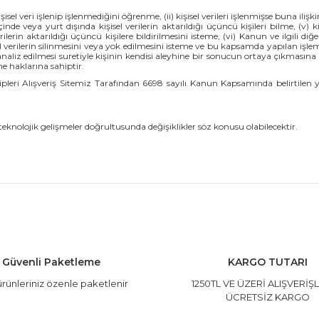
kişisel veri işlenip işlenmediğini öğrenme, (ii) kişisel verileri işlenmişse buna ilişk
de veya yurt dışında kişisel verilerin aktarıldığı üçüncü kişileri bilme, (v) ki
ilerin aktarıldığı üçüncü kişilere bildirilmesini isteme, (vi) Kanun ve ilgi
verilerin silinmesini veya yok edilmesini isteme ve bu kapsamda yapılan işlemin 
naliz edilmesi suretiyle kişinin kendisi aleyhine bir sonucun ortaya çıkmasına it
e haklarına sahiptir.
hipleri Alışveriş Sitemiz Tarafından 6698 sayılı Kanun Kapsamında belirtilen yön
e teknolojik gelişmeler doğrultusunda değişiklikler söz konusu olabilecektir.
Güvenli Paketleme
KARGO TUTARI
rünleriniz özenle paketlenir
1250TL VE ÜZERİ ALIŞVERİŞ
ÜCRETSİZ KARGO