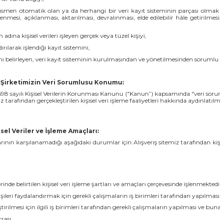
ısmen otomatik olan ya da herhangi bir veri kayıt sisteminin parçası olmak 
esi, açıklanması, aktarılması, devralınması, elde edilebilir hâle getirilmesi,
ına kişisel verileri işleyen gerçek veya tüzel kişiyi,
ndırılarak işlendiği kayıt sistemini,
rını belirleyen, veri kayıt sisteminin kurulmasından ve yönetilmesinden sorumlu o
ve Şirketimizin Veri Sorumlusu Konumu:
 6698 sayılı Kişisel Verilerin Korunması Kanunu ("Kanun”) kapsamında "veri soru
tarafından gerçekleştirilen kişisel veri işleme faaliyetleri hakkında aydınlatıl
sel Veriler ve İşleme Amaçları:
rının karşılanamadığı aşağıdaki durumlar için Alışveriş sitemiz tarafından kişis
nde belirtilen kişisel veri işleme şartları ve amaçları çerçevesinde işlenmektedir. 
ileri faydalandırmak için gerekli çalışmaların iş birimleri tarafından yapılması v
tirilmesi için ilgili iş birimleri tarafından gerekli çalışmaların yapılması ve bun
rası,