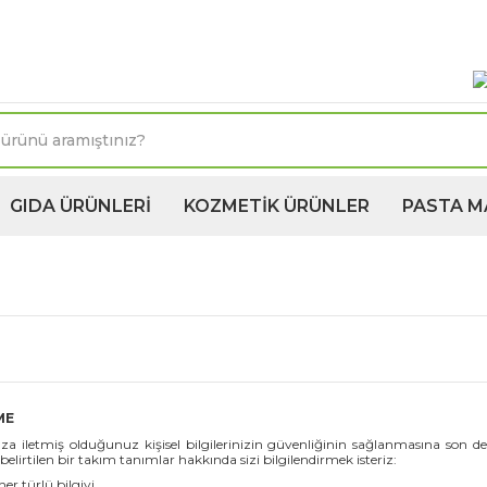
oktasına 1250TL ve üzeri kargo bedava! Kapıda Ödeme 
GIDA ÜRÜNLERİ
KOZMETİK ÜRÜNLER
PASTA M
ME
za iletmiş olduğunuz kişisel bilgilerinizin güvenliğinin sağlanmasına son d
rtilen bir takım tanımlar hakkında sizi bilgilendirmek isteriz:
her türlü bilgiyi,