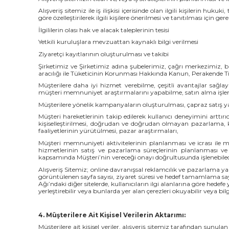
Alışveriş sitemiz ile iş ilişkisi içerisinde olan ilgili kişilerin hu
göre özelleştirilerek ilgili kişilere önerilmesi ve tanıtılması için ger
İlgililerin olası hak ve alacak taleplerinin tesisi
Yetkili kuruluşlara mevzuattan kaynaklı bilgi verilmesi
Ziyaretçi kayıtlarının oluşturulması ve takibi
Şirketimiz ve Şirketimiz adına şubelerimiz, çağrı merkezimiz, ba
aracılığı ile Tüketicinin Korunması Hakkında Kanun, Perakende
Müşterilere daha iyi hizmet verebilme, çeşitli avantajlar sağ
müşteri memnuniyet araştırmalarını yapabilme, satın alma işleml
Müşterilere yönelik kampanyaların oluşturulması, çapraz satış yap
Müşteri hareketlerinin takip edilerek kullanıcı deneyimini arttırıc
kişiselleştirilmesi, doğrudan ve doğrudan olmayan pazarlama, k
faaliyetlerinin yürütülmesi, pazar araştırmaları,
Müşteri memnuniyeti aktivitelerinin planlanması ve icrası ile mü
hizmetlerinin satış ve pazarlama süreçlerinin planlanması ve i
kapsamında Müşteri’nin vereceği onayı doğrultusunda işlenebilecek 
Alışveriş Sitemiz; online davranışsal reklamcılık ve pazarlama yap
görüntülenen sayfa sayısı, ziyaret süresi ve hedef tamamlama say
Ağı’ndaki diğer sitelerde, kullanıcıların ilgi alanlarına göre hedef
yerleştirebilir veya bunlarda yer alan çerezleri okuyabilir veya bil
4. Müşterilere Ait Kişisel Verilerin Aktarımı:
Müşterilere ait kişisel veriler, alışveriş sitemiz tarafından sunula