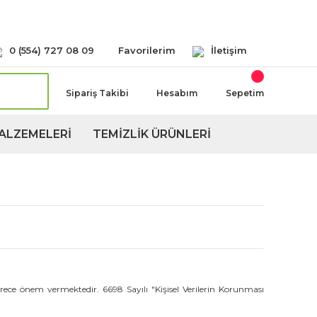
Seçeneğimiz Mevcuttur
0 (554) 727 08 09
Favorilerim
İletişim
Sipariş Takibi
Hesabım
Sepetim
ALZEMELERİ
TEMİZLİK ÜRÜNLERİ
erece önem vermektedir. 6698 Sayılı "Kişisel Verilerin Korunması