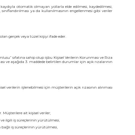
kaydıyla otomatik olmayan yollarla elde edilmesi, kaydedilmesi,
 sınıflandırılması ya da kullanılmasının engellenmesi gibi veriler
lan gerçek veya tüzel kişiyi ifade eder.
mlusu” sıfatına sahip olup işbu Kişisel Verilerin Korunması ve Rıza
ması ve aşağıda 3. maddede belirtilen durumlar için açık rızalarının
el verilerin işlenebilmesi için müşterilerin açık rızasının alınması
Müşterilere ait kişisel veriler;
e ilgili iş süreçlerinin yürütülmesi,
a bağlı iş süreçlerinin yürütülmesi,