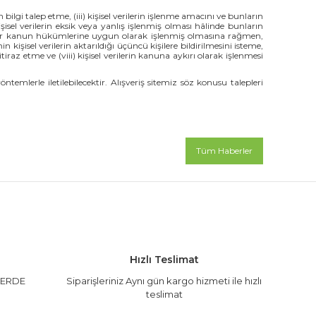
in bilgi talep etme, (iii) kişisel verilerin işlenme amacını ve bunların
şisel verilerin eksik veya yanlış işlenmiş olması hâlinde bunların
li diğer kanun hükümlerine uygun olarak işlenmiş olmasına rağmen,
kişisel verilerin aktarıldığı üçüncü kişilere bildirilmesini isteme,
iraz etme ve (viii) kişisel verilerin kanuna aykırı olarak işlenmesi
temlerle iletilebilecektir. Alışveriş sitemiz söz konusu talepleri
Tüm Haberler
Hızlı Teslimat
LERDE
Siparişleriniz Aynı gün kargo hizmeti ile hızlı
teslimat