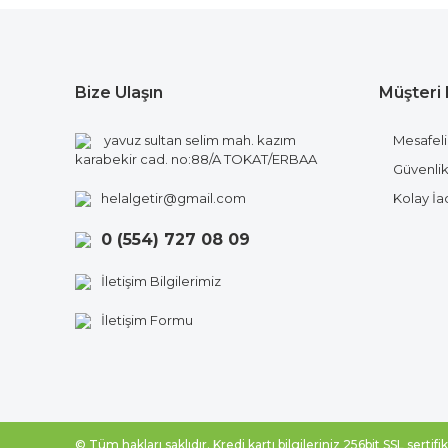
Bize Ulaşın
Müşteri 
yavuz sultan selim mah. kazım
Mesafeli
karabekir cad. no:88/A TOKAT/ERBAA
Güvenlik 
helalgetir@gmail.com
Kolay İ
0 (554) 727 08 09
İletişim Bilgilerimiz
İletişim Formu
© Tüm hakları saklıdır. Kredi kartı bilgileriniz 256bit SSL sertif