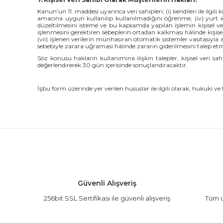
Kanun’un 11. maddesi uyarınca veri sahipleri; (i) kendileri ile ilgili 
amacına uygun kullanılıp kullanılmadığını öğrenme, (iv) yurt için
düzeltilmesini isteme ve bu kapsamda yapılan işlemin kişisel ver
işlenmesini gerektiren sebeplerin ortadan kalkması hâlinde kişisel 
(vii) işlenen verilerin münhasıran otomatik sistemler vasıtasıyla a
sebebiyle zarara uğraması hâlinde zararın giderilmesini talep etm
Söz konusu hakların kullanımına ilişkin talepler, kişisel veri sa
değerlendirerek 30 gün içerisinde sonuçlandıracaktır.
İşbu form üzerinde yer verilen hususlar ile ilgili olarak, hukuki v
Güvenli Alışveriş
256bit SSL Sertifikası ile güvenli alışveriş
Tüm ü