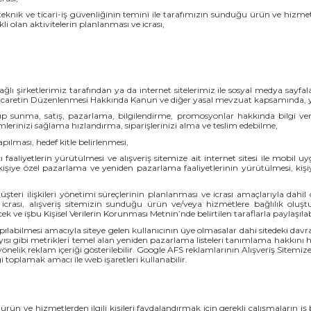
kuki, teknik ve ticari-iş güvenliğinin temini ile tarafımızın sunduğu ürün ve hizmetl
ekli olan aktivitelerin planlanması ve icrası,
ğlı şirketlerimiz tarafından ya da internet sitelerimiz ile sosyal medya sayfa
 Ticaretin Düzenlenmesi Hakkında Kanun ve diğer yasal mevzuat kapsamında, y
layıp sunma, satış, pazarlama, bilgilendirme, promosyonlar hakkında bilgi v
erinizi sağlama hızlandırma, siparişlerinizi alma ve teslim edebilme,
ılması, hedef kitle belirlenmesi,
ı faaliyetlerin yürütülmesi ve alışveriş sitemize ait internet sitesi ile mobil 
işiye özel pazarlama ve yeniden pazarlama faaliyetlerinin yürütülmesi, kişi
şteri ilişkileri yönetimi süreçlerinin planlanması ve icrası amaçlarıyla dah
crası, alışveriş sitemizin sunduğu ürün ve/veya hizmetlere bağlılık oluştu
ve işbu Kişisel Verilerin Korunması Metnin’nde belirtilen taraflarla paylaşılab
ılabilmesi amacıyla siteye gelen kullanıcının üye olmasalar dahi sitedeki davranı
ısı gibi metrikleri temel alan yeniden pazarlama listeleri tanımlama hakkını
e yönelik reklam içeriği gösterilebilir. Google AFS reklamlarının Alışveriş Sitemi
gi toplamak amacı ile web işaretleri kullanabilir.
n ürün ve hizmetlerden ilgili kişileri faydalandırmak için gerekli çalışmaların iş 