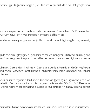
erin ilgili kişilerin beğeni, kullanım alışkanlıkları ve ihtiyaçlarına
larımız veya ve bunlarla sınırlı olmamak üzere her türlü kanallar
ükümlülüklerin yerine getirilmesini sağlamak,
erebilme, kampanya ve koşulları hakkında bilgi sağlama, anket,
uygulamanın işleyişinin geliştirilmesi ve müşteri ihtiyaçlarına göre
ye özel segmentasyon, hedefleme, analiz ve şirket içi raporlama
il olmak üzere dahil olmak üzere alışveriş sitemizin ürün ve/veya
rulması ve/veya arttırılması süreçlerinin planlanması ve icrası
ilecektir.
şlarını tarayıcıda bulunan bir cookie (çerez) ile ilişkilendirme ve
 haizdir. Daha sonra bu kullanıcıya sitede ya da Görüntülü Reklam
ze yönlendirilmesi esnasında Google kullanıcıların tarayıcısına çerez
birimleri tarafından yapılması ve ilgili iş süreçlerinin yürütülmesi,