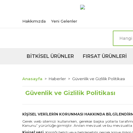
Türkiye'nin her n
Hakkımızda
Yeni Gelenler
BİTKİSEL ÜRÜNLER
FIRSAT ÜRÜNLERİ
Anasayfa
Haberler
Güvenlik ve Gizlilik Politikası
Güvenlik ve Gizlilik Politikası
KİŞİSEL VERİLERİN KORUNMASI HAKKINDA BİLGİLENDİR
Gerek web sitemizi kullanırken, gerekse başka yollarla tarafımı
Kanunu” yürürlüğe girmiştir. Anılan mevzuat ve bu mevzuatta beli
Kişisel veri
: Kimliği belirli veya belirlenebilir gerçek kişiye ilişkin 