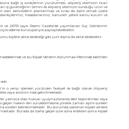
e buna bağlı iş süreçlerinin yürütülmesi, alışveriş sitemizin ticari
e ticari-iş güvenliğinin temini ile alışveriş sitemizin sunduğu ürün ve
erekli olan aktivitelerin planlanması ve icrası da dahil olmak üzere
z, tedarikçilerimiz, hissedarlarımız, kanunen yetkili kamu kurum ve
i ve 26751 sayılı Resmi Gazete’de yayımlanan Suç Gelirlerinin
la ödeme kuruluşlarıyla paylaşılabilecektir.
üncü kişilere aktarabileceği gibi yurt dışına da aktarabilecektir.
 maddelerinde ve bu Kişisel Verilerin Korunması Metninde belirtilen
adır.
n o veriyi işlerken yürütülen faaliyet ile bağlı olarak Alışveriş
ekte veya anonim hale getirilmektedir.
riler yalnızca olası hukuki uyuşmazlıklarda delil teşkil etmesi veya
hsi geçen hakkın ileri sürülebilmesine yönelik zaman aşımı süreleri
a süreleri belirlenmektedir. Bu durumda saklanan kişisel verilere
nmaktadır. Burada da bahsi geçen süre sona erdikten sonra kişisel