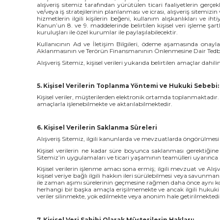
alışveriş sitemiz tarafından yürütülen ticari faaliyetlerin gerçekl
ve/veya iş stratejilerinin planlanması ve icrası, alışveriş sitemizin 
hizmetlerin ilgili kişilerin beğeni, kullanım alışkanlıkları ve iht
Kanun’un 8. ve 9. maddelerinde belirtilen kişisel veri işleme şart
kuruluşları ile özel kurumlar ile paylaşılabilecektir.
Kullanıcının Ad ve İletişim Bilgileri, ödeme aşamasında onay
Aklanmasının ve Terörün Finansmanının Önlenmesine Dair Tedbirl
Alışveriş Sitemiz, kişisel verileri yukarıda belirtilen amaçlar dahi
5. Kişisel Verilerin Toplanma Yöntemi ve Hukuki Sebebi:
Kişisel veriler, müşterilerden elektronik ortamda toplanmaktadır. 
amaçlarla işlenebilmekte ve aktarılabilmektedir.
6. Kişisel Verilerin Saklanma Süreleri
Alışveriş Sitemiz, ilgili kanunlarda ve mevzuatlarda öngörülmesi
Kişisel verilerin ne kadar süre boyunca saklanması gerektiğine i
Sitemiz’in uygulamaları ve ticari yaşamının teamülleri uyarınca 
Kişisel verilerin işlenme amacı sona ermiş; ilgili mevzuat ve Alışv
kişisel veriye bağlı ilgili hakkın ileri sürülebilmesi veya savunm
ile zaman aşımı sürelerinin geçmesine rağmen daha önce aynı konu
herhangi bir başka amaçla erişilmemekte ve ancak ilgili hukuki u
veriler silinmekte, yok edilmekte veya anonim hale getirilmektedi
7. Kişisel Veri Sahibi Olarak Müşterilerin Hakları: